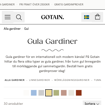
 GARDINER
•
FRI FRAKT ÖVER 2500KR
•
GRATIS GARDINPROVER
sidor
Alla gardiner
/
Gul
Gula Gardiner
Gula gardiner för en internationell och modern känsla! På Gotain
hittar du flera olika typer av gula gardiner, från tunn gul linnegardin
till mörkläggande gul sammetsgardin. Beställ hem gratis
gardinprover idag!
ALLA GARDINER
LINNEGARDINER
MÖRKLÄGGNINGSGARDINER
TUNNA 
•
•
•
30
produkter
Sortera