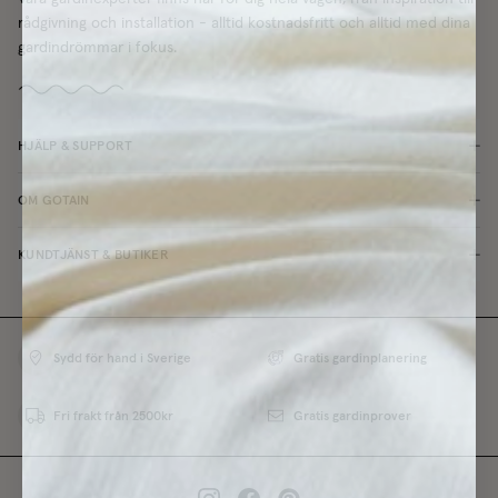
rådgivning och installation - alltid kostnadsfritt och alltid med dina
gardindrömmar i fokus.
HJÄLP & SUPPORT
OM GOTAIN
KUNDTJÄNST & BUTIKER
Sydd för hand i Sverige
Gratis gardinplanering
Fri frakt från 2500kr
Gratis gardinprover