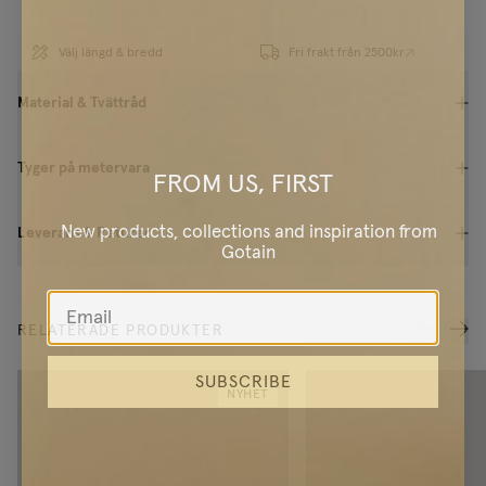
Välj längd & bredd
Fri frakt från 2500kr
Material & Tvättråd
Tyger på metervara
FROM US, FIRST
New products, collections and inspiration from
Leverans & Returer
Gotain
RELATERADE PRODUKTER
SUBSCRIBE
NYHET