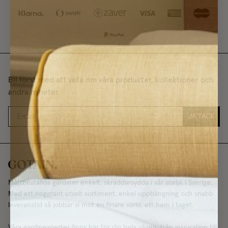
Bli först med att veta om våra produkter, kollektioner och
andra nyheter.
JA TACK
Måttbeställda gardiner enkelt, skräddarsydda i vår ateljé i Sverige.
Med ett noggrant utvalt sortiment, enkel upphängning och snabb
leveranstid så jobbar vi mot en finare värld, ett hem i taget.
Våra gardinexperter finns här för dig hela vägen, från inspiration till