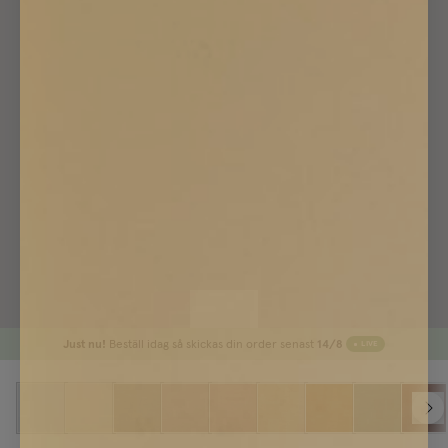
Just nu!
Beställ idag så skickas din order senast
14/8
LIVE