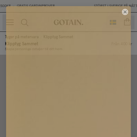
500KR
•
GRATIS GARDINPROVER
STÖRST I SVERIGE PÅ MÅTT
sidor
Tyger på metervara
/
Klipptyg Sammet
Klipptyg Sammet
Från
400 kr
Skapa personliga detaljer till ditt hem