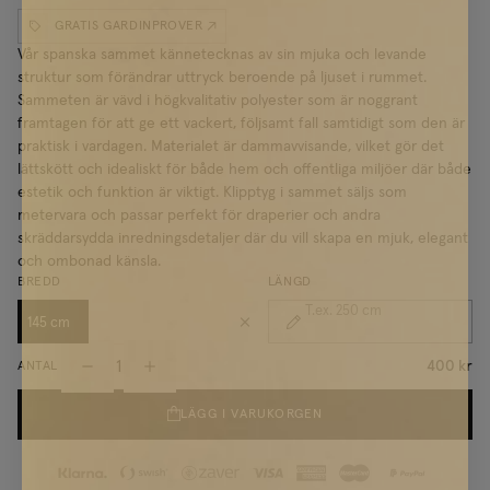
GRATIS GARDINPROVER
Vår spanska sammet kännetecknas av sin mjuka och levande
struktur som förändrar uttryck beroende på ljuset i rummet.
Sammeten är vävd i högkvalitativ polyester som är noggrant
framtagen för att ge ett vackert, följsamt fall samtidigt som den är
praktisk i vardagen. Materialet är dammavvisande, vilket gör det
lättskött och idealiskt för både hem och offentliga miljöer där både
estetik och funktion är viktigt.
Klipptyg i sammet säljs som
metervara och passar perfekt för draperier och andra
skräddarsydda inredningsdetaljer där du vill skapa en mjuk, elegant
och ombonad känsla.
BREDD
LÄNGD
T.ex. 250
cm
145 cm
400 kr
ANTAL
LÄGG I VARUKORGEN