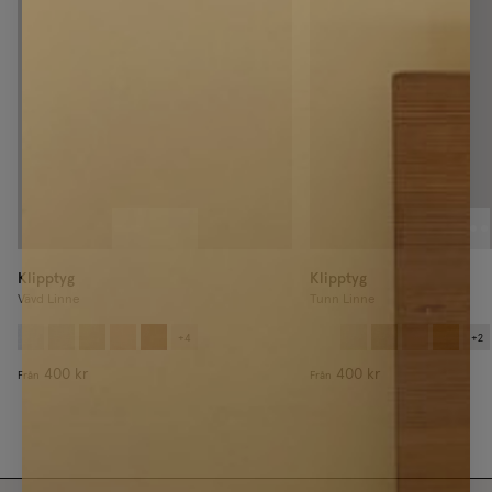
Klipptyg
Klipptyg
Vävd Linne
Tunn Linne
+
4
+
2
400 kr
400 kr
Från
Från