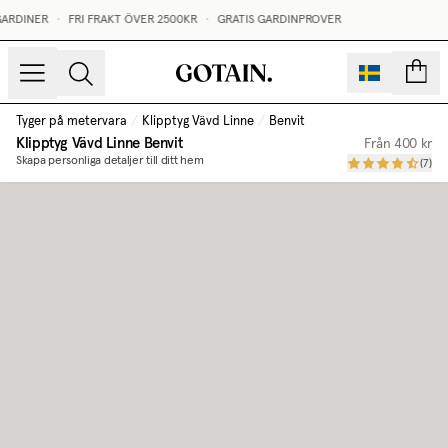
ARDINER
•
FRI FRAKT ÖVER 2500KR
•
GRATIS GARDINPROVER
sidor
Tyger på metervara
/
Klipptyg Vävd Linne
/
Benvit
Klipptyg Vävd Linne
Benvit
Från
400 kr
Skapa personliga detaljer till ditt hem
(
7
)