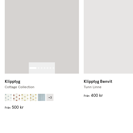
Klipptyg
Klipptyg
Benvit
Cottage Collection
Tunn Linne
400 kr
Från
+
3
500 kr
Från