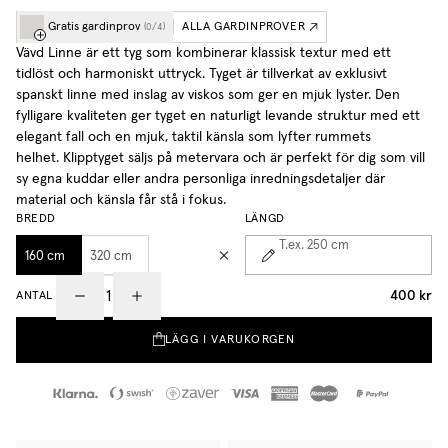
Gratis gardinprov
ALLA GARDINPROVER
(
0
/
4
)
Vävd Linne är ett tyg som kombinerar klassisk textur med ett
tidlöst och harmoniskt uttryck. Tyget är tillverkat av exklusivt
spanskt linne med inslag av viskos som ger en mjuk lyster. Den
fylligare kvaliteten ger tyget en naturligt levande struktur med ett
elegant fall och en mjuk, taktil känsla som lyfter rummets
helhet. Klipptyget säljs på metervara och är perfekt för dig som vill
sy egna kuddar eller andra personliga inredningsdetaljer där
material och känsla får stå i fokus.
BREDD
LÄNGD
T.ex. 250
cm
160 cm
320 cm
400 kr
ANTAL
LÄGG I VARUKORGEN