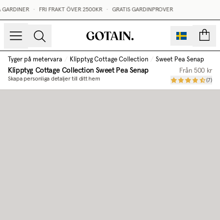
 GARDINER
•
FRI FRAKT ÖVER 2500KR
•
GRATIS GARDINPROVER
sidor
Tyger på metervara
/
Klipptyg Cottage Collection
/
Sweet Pea Senap
Klipptyg Cottage Collection
Sweet Pea Senap
Från
500 kr
Skapa personliga detaljer till ditt hem
(
7
)