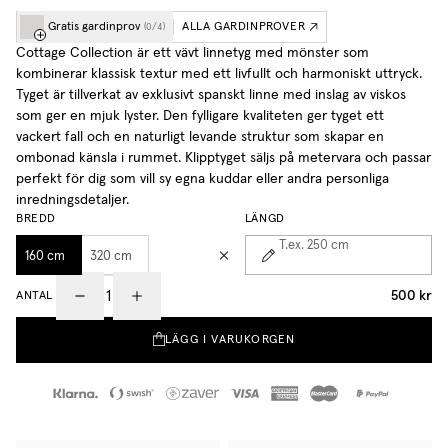
Gratis gardinprov
ALLA GARDINPROVER
(
0
/
4
)
Cottage Collection är ett vävt linnetyg med mönster som
kombinerar klassisk textur med ett livfullt och harmoniskt uttryck.
Tyget är tillverkat av exklusivt spanskt linne med inslag av viskos
som ger en mjuk lyster. Den fylligare kvaliteten ger tyget ett
vackert fall och en naturligt levande struktur som skapar en
ombonad känsla i rummet. Klipptyget säljs på metervara och passar
perfekt för dig som vill sy egna kuddar eller andra personliga
inredningsdetaljer.
BREDD
LÄNGD
T.ex. 250
cm
160 cm
320 cm
500 kr
ANTAL
LÄGG I VARUKORGEN