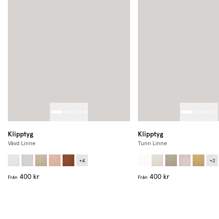
Klipptyg
Klipptyg
Vävd Linne
Tunn Linne
+
4
+
2
400 kr
400 kr
Från
Från