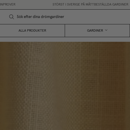
STÖRST I SVERIGE PÅ MÅTTBESTÄLLDA GARDINER
•
FRI FRAKT ÖVER 2500K
ALLA PRODUKTER
GARDINER