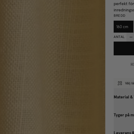
perfekt för
inredningsd
BREDD
160 cm
ANTAL
Välj 
Material &
Tyger på m
Leverans 