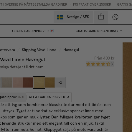
TÄLLDA GARDINER
•
FRI FRAKT ÖVER 2500KR
•
GRATIS GARDINPROVER
Mina sido
Sverige
/
SEK
GRATIS GARDINPROVER 💌
GRATIS GARDINPLANERING
etervara
/
Klipptyg Vävd Linne
/
Havregul
 Vävd Linne
Havregul
Från
400 kr
(
7
)
liga detaljer till ditt hem
+
2
 gardinprov
ALLA GARDINPROVER
(
0
/
4
)
är ett tyg som kombinerar klassisk textur med ett tidlöst och
uttryck. Tyget är tillverkat av exklusivt spanskt linne med
iskos som ger en mjuk lyster. Den fylligare kvaliteten ger tyget
t levande struktur med ett elegant fall och en mjuk, taktil
 lyfter rummets helhet. Klipptyget säljs på metervara och är