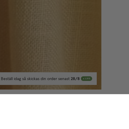
Beställ idag så skickas din order senast
28/8
LIVE