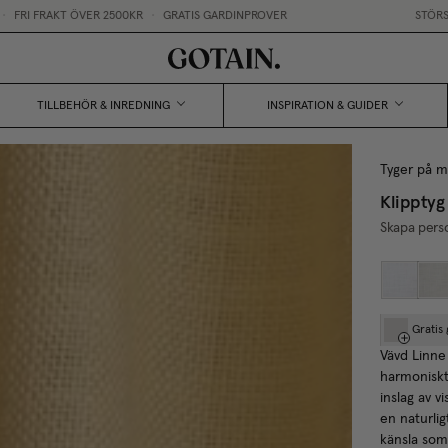
R
•
GRATIS GARDINPROVER
STÖRST I SVERIGE PÅ MÅTTBES
TILLBEHÖR & INREDNING
INSPIRATION & GUIDER
Tyger på m
Klipptyg
Skapa person
Gratis
Vävd Linne 
harmoniskt 
inslag av v
en naturlig
känsla som