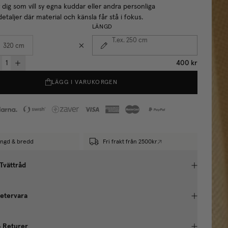
 dig som vill sy egna kuddar eller andra personliga
etaljer där material och känsla får stå i fokus.
LÄNGD
T.ex. 250
cm
320 cm
400 kr
LÄGG I VARUKORGEN
längd & bredd
Fri frakt från 2500kr
 Tvättråd
etervara
& Returer