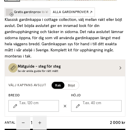
Gratis gardinprov
ALLA GARDINPROVER
(
0
/
4
)
Klassisk gardinkappa i cottage collection, välj mellan rakt eller böjt
avslut. Det böjda avslutet ger en inramad look för din
gardinupphängning och täcker in sidorna. Det raka avslutet lämnar
sidorna öppna, för dig som vill använda gardinkappan längst med
hela väggens bredd. Gardinkappan sys för hand i till ditt exakta
mått i vår ateljé i Sverige. Komplett kit för upphängning ingår,
monteras i tak.
Mätguide - steg för steg
Se vår enkla guide för rätt mått
Rak
Böjd
VÄLJ KAPPANS AVSLUT
BREDD
HÖJD
T.ex. 120
cm
T.ex. 40
cm
2 000 kr
ANTAL