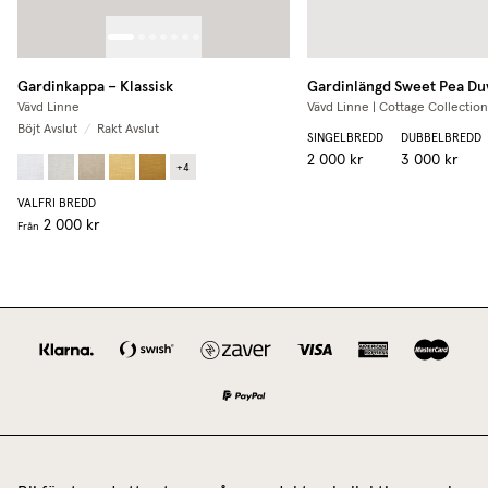
Gardinkappa – Klassisk
Gardinlängd
Sweet Pea Du
Vävd Linne
Vävd Linne | Cottage Collection
Böjt Avslut
/
Rakt Avslut
SINGELBREDD
DUBBELBREDD
2 000 kr
3 000 kr
+
4
VALFRI BREDD
2 000 kr
Från