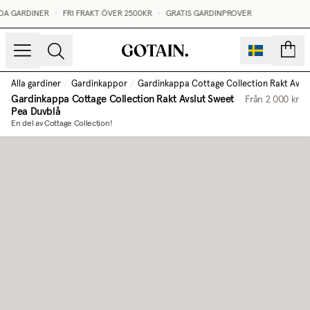
A GARDINER
•
FRI FRAKT ÖVER 2500KR
•
GRATIS GARDINPROVER
sidor
Alla gardiner
/
Gardinkappor
/
Gardinkappa Cottage Collection Rakt Avslu
Gardinkappa Cottage Collection Rakt Avslut
Sweet
Från
2 000 kr
Pea Duvblå
En del av Cottage Collection!