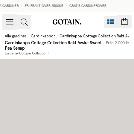
 GARDINER
•
FRI FRAKT ÖVER 2500KR
•
GRATIS GARDINPROVER
sidor
Alla gardiner
/
Gardinkappor
/
Gardinkappa Cottage Collection Rakt Avslu
Gardinkappa Cottage Collection Rakt Avslut
Sweet
Från
2 000 kr
Pea Senap
En del av Cottage Collection!