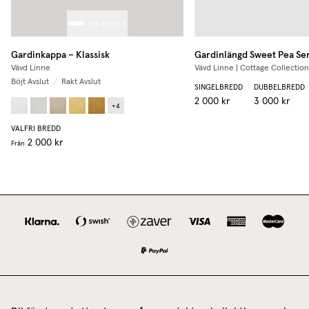
Gardinkappa – Klassisk
Gardinlängd
Sweet Pea Se
Vävd Linne
Vävd Linne | Cottage Collection
Böjt Avslut
/
Rakt Avslut
SINGELBREDD
DUBBELBREDD
2 000 kr
3 000 kr
+
4
VALFRI BREDD
2 000 kr
Från