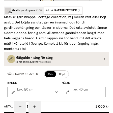
Gratis gardinprov
ALLA GARDINPROVER
(
0
/
4
)
Klassisk gardinkappa i cottage collection, välj mellan rakt eller böjt
avslut. Det böjda avslutet ger en inramad look för din
gardinupphängning och täcker in sidorna. Det raka avslutet lämnar
sidorna öppna, för dig som vill använda gardinkappan längst med
hela väggens bredd. Gardinkappan sys för hand i till ditt exakta
mått i vår ateljé i Sverige. Komplett kit för upphängning ingår,
monteras i tak.
Mätguide - steg för steg
Se vår enkla guide för rätt mått
Rak
Böjd
VÄLJ KAPPANS AVSLUT
BREDD
HÖJD
T.ex. 120
cm
T.ex. 40
cm
2 000 kr
ANTAL