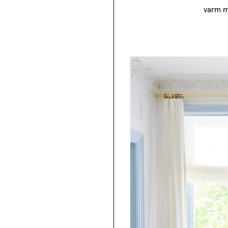
varm m