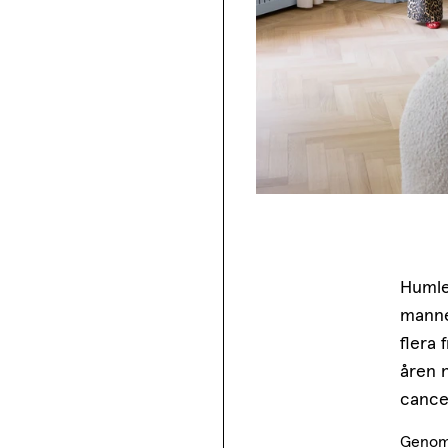
Humle
manne
flera
åren n
cancer
Genom 