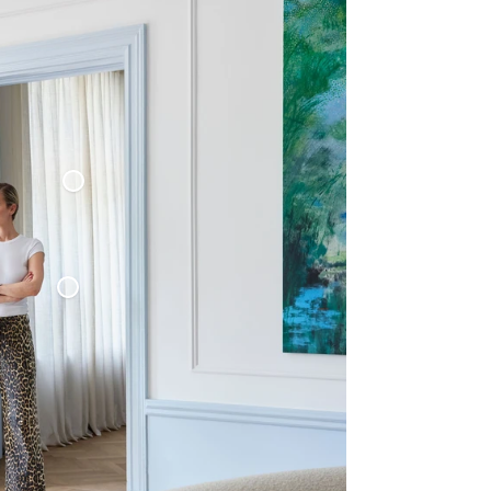
Vävd Linnegardin
Kudde Klot