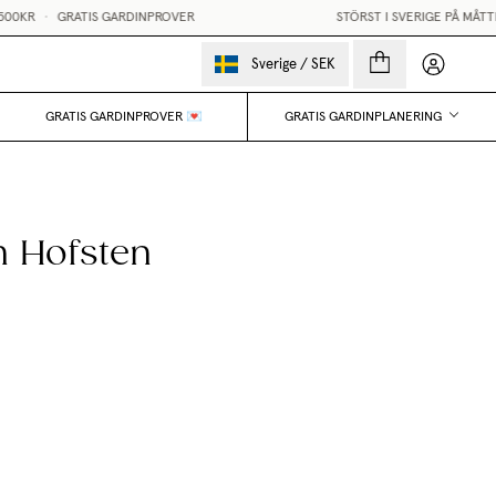
•
GRATIS GARDINPROVER
STÖRST I SVERIGE PÅ MÅTTBEST
Mina sido
Sverige
/
SEK
GRATIS GARDINPROVER 💌
GRATIS GARDINPLANERING
n Hofsten