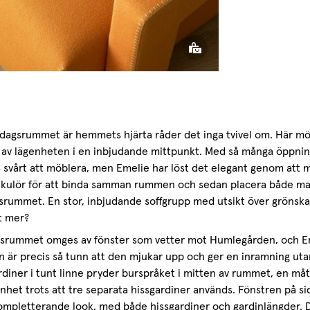
rdagsrummet är hemmets hjärta råder det inga tvivel om. Här möt
 av lägenheten i en inbjudande mittpunkt. Med så många öppnin
 svårt att möblera, men Emelie har löst det elegant genom att må
å kulör för att binda samman rummen och sedan placera både mat
srummet. En stor, inbjudande soffgrupp med utsikt över grönsk
t mer?
srummet omges av fönster som vetter mot Humlegården, och Emel
en är precis så tunn att den mjukar upp och ger en inramning ut
rdiner i tunt linne pryder burspråket i mitten av rummet, en måt
nhet trots att tre separata hissgardiner används. Fönstren på s
mpletterande look, med både hissgardiner och gardinlängder. D