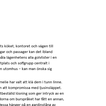
s köket, kontoret och vägen till
gar och passager kan det ibland
la lägenhetens alla golvlister i en
plats och soffgrupp centralt i
an utomhus – kan man önska sig
ie har valt att klä dem i tunn linne.
an att kompromissa med ljusinsläppet.
tbeställd lösning som ger intryck av en
idorna om burspråket har fått en annan,
essa hänger på en gardinstång av