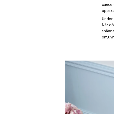
cancer
uppska
Under 
När dör
spänna
omgivn