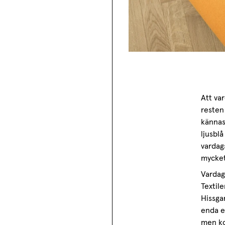
Att va
resten
kännas
ljusbl
vardag
mycke
Vardag
Textil
Hissga
enda e
men ko