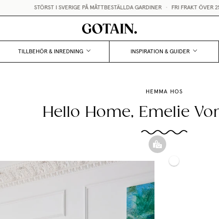
STÖRST I SVERIGE PÅ MÅTTBESTÄLLDA GARDINER
•
FRI FRAKT ÖVER 2500KR
TILLBEHÖR & INREDNING
INSPIRATION & GUIDER
HEMMA HOS
Hello Home, Emelie Vo
Hissgardin
Tunn
Kudde
Tunn
Linnegardin
Klot
Linne