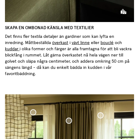
SKAPA EN OMBONAD KÄNSLA MED TEXTILIER
Det finns fler textila detaljer än gardiner som kan lyfta en
inredning. Måttbeställda
överkast
i
vävt linne
eller
bouclé
och
kuddar
i olika former och färger är alla framtagna för att bli vackra
blickfång i rummet. Låt gärna överkastet nå hela vägen ner till
golvet och släpa några centimeter, och addera omkring 50 cm på
sängens längd - då kan du enkelt bädda in kudden i vår
favoritbäddning.
Måttbeställd Gardinstång Svart
Hotellgardin
Sammetsgardin