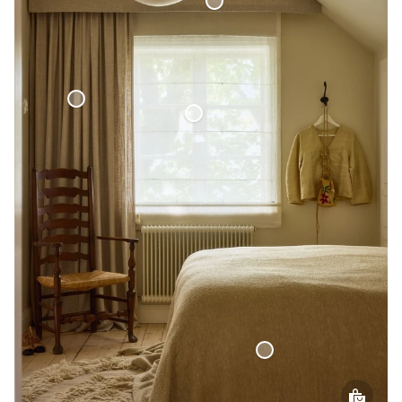
Gardinkappa Vävd Linne Rakt Avslut
Vävd Linnegardin
Hissgardin Tunn Linne
Överkast Bouclé