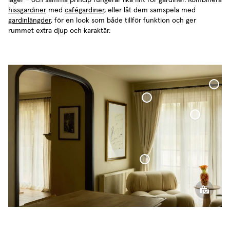
lager - och samma princip fungerar lika fint för gardiner. Kombinera
hissgardiner
med
cafégardiner
, eller låt dem samspela med
gardinlängder
, för en look som både tillför funktion och ger
rummet extra djup och karaktär.
Måttbeställd Gardinstå
Bouclégardin
Tunn Linnegardin
Gardinomtag Kedja