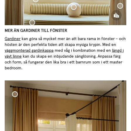
Kudde Cylinder Cottage Collection
Vävd Linnegardi
Kudde Klot Mini
MER ÄN GARDINER TILL FÖNSTER
Överkast Cottage Collection
Gardiner
kan göra så mycket mer än att bara rama in fönster - och
hösten är den perfekta tiden att skapa mysiga krypin. Med en
väggmonterad gardinkappa
med våg i kombination med en
längd i
vävt linne
kan du skapa en inbjudande sänglösning. Anpassa färg
och form, så fungerar den lika bra i ett barnrum som i ett master
bedroom.
Gardinstång 'Klot' Antik Brons