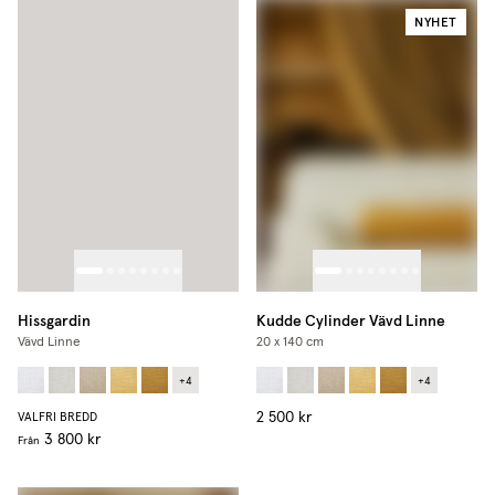
NYHET
Hissgardin
Kudde Cylinder Vävd Linne
Vävd Linne
20 x 140 cm
+
4
+
4
2 500 kr
VALFRI BREDD
3 800 kr
Från