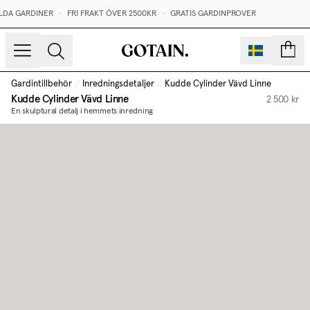
LDA GARDINER
•
FRI FRAKT ÖVER 2500KR
•
GRATIS GARDINPROVER
sidor
Gardintillbehör
/
Inredningsdetaljer
/
Kudde Cylinder Vävd Linne
Kudde Cylinder Vävd Linne
2 500 kr
En skulptural detalj i hemmets inredning