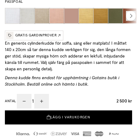
PASSPOAL
GRATIS GARDINPROVER
En generös cylinderkudde för soffa, säng eller matplats! I måttet
140 x 20cm så tar denna kudde verkligen för sig,
den långa formen
ger stöd, skapar mysiga hörn och adderar en lekfull, inbjudande
känsla till rummet.
Välj själv färg på passpoalen i sammet för att
skapa en personlig detalj.
Denna kudde finns endast för upphämtning i Gotains butik i
Stockholm. Beställ online och hämta i butik.
2 500 kr
ANTAL
LÄGG I VARUKORGEN