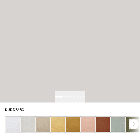
KUDDFÄRG