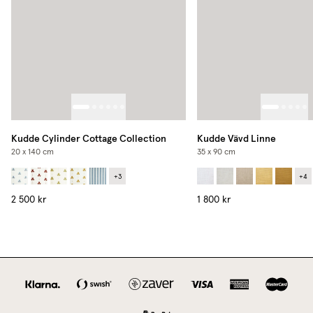
Kudde Cylinder Cottage Collection
Kudde Vävd Linne
20 x 140 cm
35 x 90 cm
+
3
+
4
2 500 kr
1 800 kr