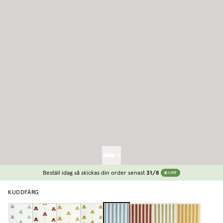
Beställ idag så skickas din order senast
31/8
LIVE
KUDDFÄRG