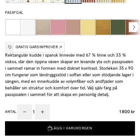
PASSPOAL
GRATIS GARDINPROVER
Rektangulär kudde i spansk linneväv med 67 % linne och 33 %
viskos, där den öppna väven skapar en levande yta och passpoalen
i sammet ramar in formen med diskret kontrast. Storleken 35 x 90
cm fungerar som ländryggsstöd i soffan eller som stödjande lager i
sängen, med en innerkudde av volymfiber och andfjäder som
behåller sin struktur och komfort över tid.
Välj själv färg på
passpoalen i sammet för att skapa en personlig detalj.
1 800 kr
ANTAL
LÄGG I VARUKORGEN