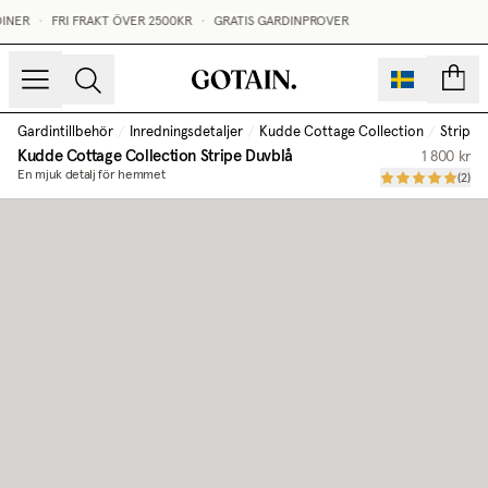
INER
•
FRI FRAKT ÖVER 2500KR
•
GRATIS GARDINPROVER
sidor
Gardintillbehör
/
Inredningsdetaljer
/
Kudde Cottage Collection
/
Stripe 
Kudde Cottage Collection
Stripe Duvblå
1 800 kr
En mjuk detalj för hemmet
(
2
)