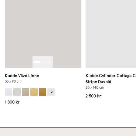
Kudde Vävd Linne
Kudde Cylinder Cottage C
Stripe Duvblå
35 x 90 cm
20 x 140 cm
+
4
2 500 kr
1 800 kr