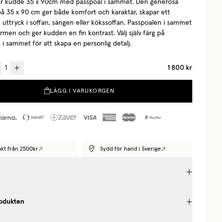
r kudde 35 x 90cm med passpoal i sammet. Den generösa
på 35 x 90 cm ger både komfort och karaktär, skapar ett
 uttryck i soffan, sängen eller kökssoffan. Passpoalen i sammet
ormen och ger kudden en fin kontrast.
Välj själv färg på
i sammet för att skapa en personlig detalj.
1 800 kr
LÄGG I VARUKORGEN
rakt från 2500kr
Sydd för hand i Sverige
odukten