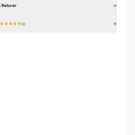
& Returer
(
2
)