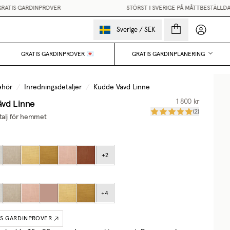
TIS GARDINPROVER
STÖRST I SVERIGE PÅ MÅTTBESTÄLLDA 
Mina sido
Sverige
/
SEK
GRATIS GARDINPROVER 💌
GRATIS GARDINPLANERING
ehör
/
Inredningsdetaljer
/
Kudde Vävd Linne
vd Linne
1 800 kr
(
2
)
talj för hemmet
+
2
+
4
IS GARDINPROVER