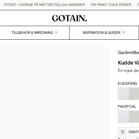
STÖRST I SVERIGE PÅ MÅTTBESTÄLLDA GARDINER
•
FRI FRAKT ÖVER 2500KR
•
GRA
TILLBEHÖR & INREDNING
INSPIRATION & GUIDER
Gardintillb
Kudde Vä
En mjuk de
KUDDFÄRG
PASSPOAL
GRAT