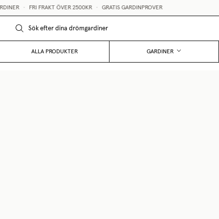
INER
•
FRI FRAKT ÖVER 2500KR
•
GRATIS GARDINPROVER
ALLA PRODUKTER
GARDINER