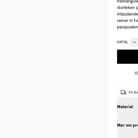
Rektangulä
storleken 
inbjudande
ramar in f
passpoalen 
ANTAL
Fri f
Material
Mer om pr