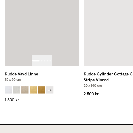
Kudde Vävd Linne
Kudde Cylinder Cottage C
Stripe Vinröd
35 x 90 cm
20 x 140 cm
+
4
2 500 kr
1 800 kr