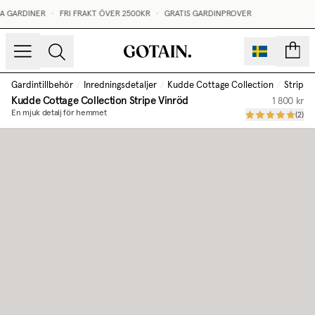
A GARDINER
•
FRI FRAKT ÖVER 2500KR
•
GRATIS GARDINPROVER
sidor
Gardintillbehör
/
Inredningsdetaljer
/
Kudde Cottage Collection
/
Stripe 
Kudde Cottage Collection
Stripe Vinröd
1 800 kr
En mjuk detalj för hemmet
(
2
)