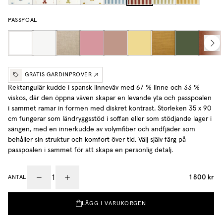
PASSPOAL
GRATIS GARDINPROVER
Rektangulär kudde i spansk linneväv med 67 % linne och 33 %
viskos, där den öppna väven skapar en levande yta och passpoalen
i sammet ramar in formen med diskret kontrast. Storleken 35 x 90
cm fungerar som ländryggsstöd i soffan eller som stödjande lager i
sängen, med en innerkudde av volymfiber och andfjäder som
behåller sin struktur och komfort över tid.
Välj själv färg på
passpoalen i sammet för att skapa en personlig detalj.
1 800 kr
ANTAL
LÄGG I VARUKORGEN