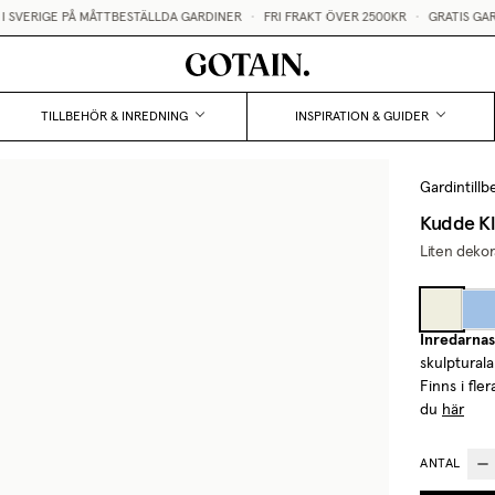
SVERIGE PÅ MÅTTBESTÄLLDA GARDINER
•
FRI FRAKT ÖVER 2500KR
•
GRATIS GARD
TILLBEHÖR & INREDNING
INSPIRATION & GUIDER
Gardintillb
Kudde Kl
Liten dekor
Inredarnas 
skulptural
Finns i fle
du
här
ANTAL