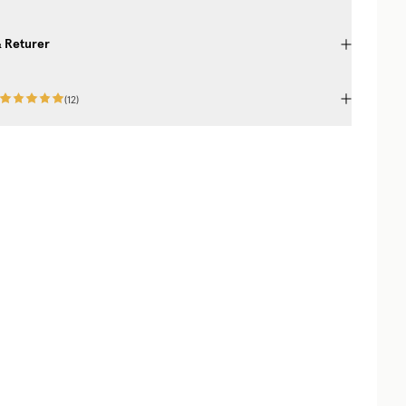
& Returer
(
12
)