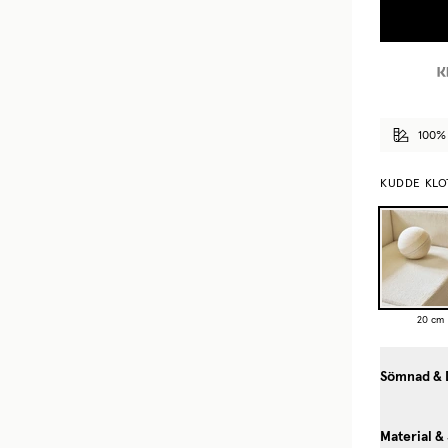
100% 
KUDDE KLO
20 cm
Sömnad & 
Material &