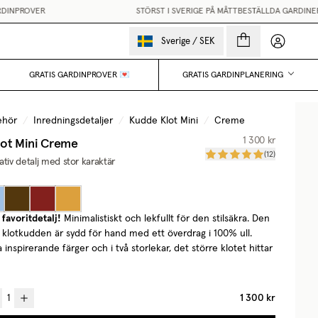
INPROVER
STÖRST I SVERIGE PÅ MÅTTBESTÄLLDA GARDINER
Mina sido
Sverige
/
SEK
GRATIS GARDINPROVER 💌
GRATIS GARDINPLANERING
ehör
/
Inredningsdetaljer
/
Kudde Klot Mini
/
Creme
ot Mini
Creme
1 300 kr
(
12
)
ativ detalj med stor karaktär
favoritdetalj!
Minimalistiskt och lekfullt för den stilsäkra. Den
a klotkudden är sydd för hand med ett överdrag i 100% ull.
ra inspirerande färger och i två storlekar, det större klotet hittar
1 300 kr