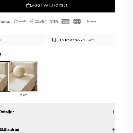
LÄGG I VARUKORGEN
Ull
Fri frakt från 2500kr
T
25 cm
Detaljer
 Skötselråd