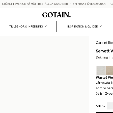
TÖRST I SVERIGE PÅ MÅTTBESTÄLLDA GARDINER
•
FRI FRAKT ÖVER 2500KR
•
GRAT
TILLBEHÖR & INREDNING
INSPIRATION & GUIDER
Gardintillb
Servett 
Dukning i na
Waste? We 
vår vävda l
som vi bara
Säljs i 2-pa
ANTAL