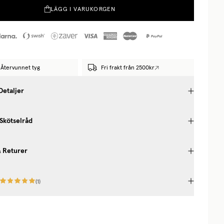
LÄGG I VARUKORGEN
Återvunnet tyg
Fri frakt från 2500kr
Detaljer
 Skötselråd
& Returer
(
1
)