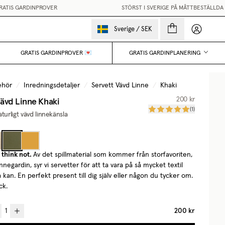
IS GARDINPROVER
STÖRST I SVERIGE PÅ MÅTTBESTÄLLDA GA
Mina sido
Sverige
/
SEK
GRATIS GARDINPROVER 💌
GRATIS GARDINPLANERING
ehör
/
Inredningsdetaljer
/
Servett Vävd Linne
/
Khaki
Vävd Linne
Khaki
200 kr
(
1
)
turligt vävd linnekänsla
think not.
Av det spillmaterial som kommer från storfavoriten,
innegardin, syr vi servetter för att ta vara på så mycket textil
 kan. En perfekt present till dig själv eller någon du tycker om.
ck.
200 kr