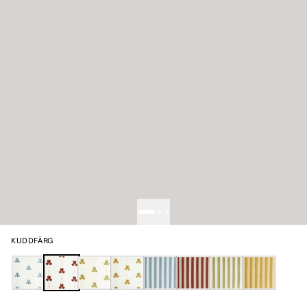
KUDDFÄRG