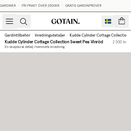
 GARDINER
•
FRI FRAKT ÖVER 2500KR
•
GRATIS GARDINPROVER
sidor
Gardintillbehör
/
Inredningsdetaljer
/
Kudde Cylinder Cottage Collection
Kudde Cylinder Cottage Collection
Sweet Pea Vinröd
2 500 kr
En skulptural detalj i hemmets inredning