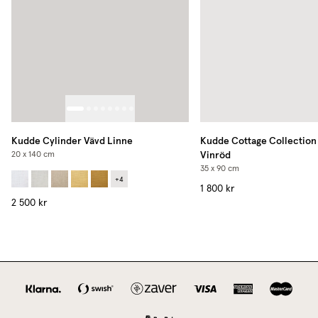
Kudde Cylinder Vävd Linne
Kudde Cottage Collection
Vinröd
20 x 140 cm
35 x 90 cm
+
4
1 800 kr
2 500 kr