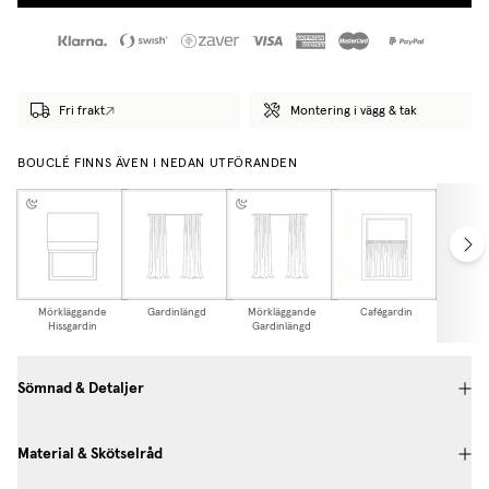
Fri frakt
Montering i vägg & tak
BOUCLÉ FINNS ÄVEN I NEDAN UTFÖRANDEN
Mörkläggande
Gardinlängd
Mörkläggande
Cafégardin
Gardi
Hissgardin
Gardinlängd
Sömnad & Detaljer
Material & Skötselråd