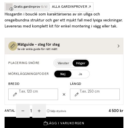
Gratis gardinprov
ALLA GARDINPROVER
(
0
/
4
)
Hissgardin i bouclé som karaktäriseras av sin ulliga och
oregelbundna struktur och ger ett mjukt fall med lyxiga veckningar.
Levereras med komplett kit för enkel montering i vägg eller tak.
Mätguide - steg för steg
Se vår enkla guide för rätt mått
Vänster
Höger
PLACERING SNÖRE
Nej
Ja
MÖRKLÄGGNINGSFODER
BREDD
LÄNGD
T.ex. 120
cm
T.ex. 250
cm
4 500 kr
ANTAL
Säljs styckvis
LÄGG I VARUKORGEN