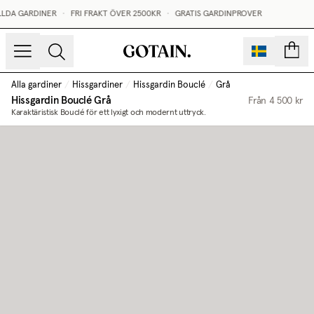
LLDA GARDINER
•
FRI FRAKT ÖVER 2500KR
•
GRATIS GARDINPROVER
sidor
Alla gardiner
/
Hissgardiner
/
Hissgardin Bouclé
/
Grå
Hissgardin Bouclé
Grå
Från
4 500 kr
Karaktäristisk Bouclé för ett lyxigt och modernt uttryck.