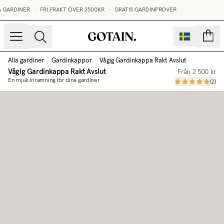
 GARDINER
•
FRI FRAKT ÖVER 2500KR
•
GRATIS GARDINPROVER
sidor
Alla gardiner
/
Gardinkappor
/
Vågig Gardinkappa Rakt Avslut
Vågig Gardinkappa Rakt Avslut
Från
2 500 kr
En mjuk inramning för dina gardiner
(
2
)