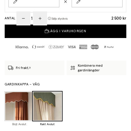
2 500 kr
ANTAL
Säljs styckvis
LÄGG I VARUKORGEN
Kombinera med
Fri frakt
gardinlängder
GARDINKAPPA – VÅG
Böjt Avslut
Rakt Avslut