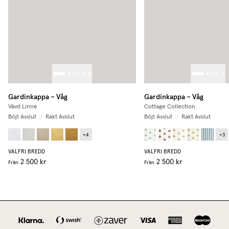
Gardinkappa – Våg
Gardinkappa – Våg
Vävd Linne
Cottage Collection
Böjt Avslut
/
Rakt Avslut
Böjt Avslut
/
Rakt Avslut
+
4
+
3
VALFRI BREDD
VALFRI BREDD
2 500 kr
2 500 kr
Från
Från