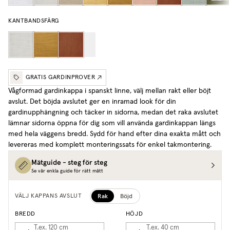
KANTBANDSFÄRG
GRATIS GARDINPROVER
Vågformad gardinkappa i spanskt linne, välj mellan rakt eller böjt
avslut. Det böjda avslutet ger en inramad look för din
gardinupphängning och täcker in sidorna, medan det raka avslutet
lämnar sidorna öppna för dig som vill använda gardinkappan längs
med hela väggens bredd. Sydd för hand efter dina exakta mått och
levereras med komplett monteringssats för enkel takmontering.
Mätguide - steg för steg
Se vår enkla guide för rätt mått
Rak
Böjd
VÄLJ KAPPANS AVSLUT
BREDD
HÖJD
T.ex. 120
cm
T.ex. 40
cm