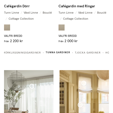
Cafégardin Dörr
Cafégardin med Ringar
Tunn Linne
/
Vävd Linne
/
Bouclé
Tunn Linne
/
Vävd Linne
/
Bouclé
/
Cottage Collection
/
Cottage Collection
VALFRI BREDD
VALFRI BREDD
2 200 kr
2 000 kr
Från
Från
TUNNA GARDINER
MÖRKLÄGGNINGSGARDINER
TJOCKA GARDINER
HOTE
•
•
•
•
Hissgardin Tunn Linne Soft
Tunn Linnegardin