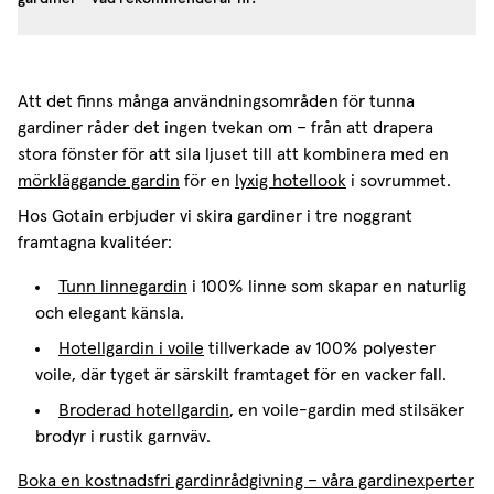
Att det finns många användningsområden för tunna
gardiner råder det ingen tvekan om – från att drapera
stora fönster för att sila ljuset till att kombinera med en
mörkläggande gardin
för en
lyxig hotellook
i sovrummet.
Hos Gotain erbjuder vi skira gardiner i tre noggrant
framtagna kvalitéer:
Tunn linnegardin
i 100% linne som skapar en naturlig
och elegant känsla.
Hotellgardin i voile
tillverkade av 100% polyester
voile, där tyget är särskilt framtaget för en vacker fall.
Broderad hotellgardin
, en voile-gardin med stilsäker
brodyr i rustik garnväv.
Boka en kostnadsfri gardinrådgivning – våra gardinexperter