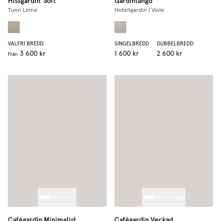
Hissgardin 'Soft'
Gardinlängd
Tunn Linne
Hotellgardin | Voile
VALFRI BREDD
SINGELBREDD
DUBBELBREDD
3 600 kr
1 600 kr
2 600 kr
Från
Cafégardin Minimalist
Cafégardin Veckad