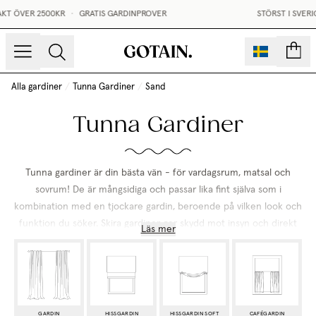
ÖVER 2500KR
•
GRATIS GARDINPROVER
STÖRST I SVERIGE P
sidor
Alla gardiner
/
Tunna Gardiner
/
Sand
Tunna Gardiner
Tunna gardiner är din bästa vän - för vardagsrum, matsal och
sovrum! De är mångsidiga och passar lika fint själva som i
kombination med en tjockare gardin, beroende på vilken look och
funktion du söker. Skira gardiner ger skydd mot insyn och direkt
Läs mer
sol, men släpper fortfarande in massvis med ljus och skapar en
ombonad och textil känsla i inredningen.
GARDIN
HISSGARDIN
HISSGARDIN SOFT
CAFÉGARDIN