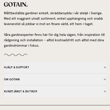
Blå
Ljusrosa
Måttbeställda gardiner enkelt, skräddarsydda i vår ateljé i Sverige.
Med ett noggrant utvalt sortiment, enkel upphängning och snabb
Grön
leveranstid så jobbar vi mot en finare värld, ett hem i taget.
Grå
Våra gardinexperter finns här för dig hela vägen, från inspiration till
Se vår guide om hur du inreder med tunna gardiner för mer
rådgivning och installation - alltid kostnadsfritt och alltid med dina
inspiration.
gardindrömmar i fokus.
HJÄLP & SUPPORT
OM GOTAIN
KUNDTJÄNST & BUTIKER