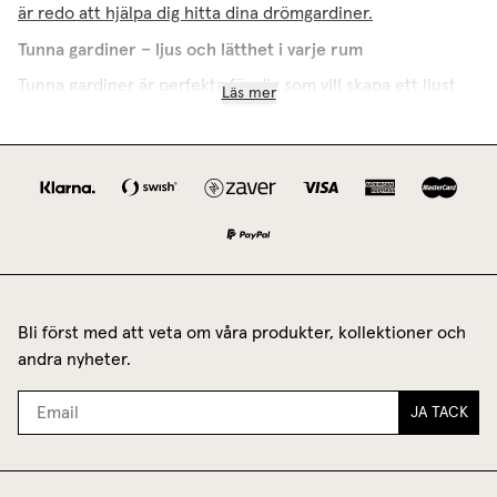
är redo att hjälpa dig hitta dina drömgardiner.
Tunna gardiner – ljus och lätthet i varje rum
Tunna gardiner är perfekta för dig som vill skapa ett ljust
Läs mer
och luftigt hem. De blockerar direkt solljus och ger
samtidigt ett vackert ljusinsläpp som skapar en mjuk
rumskänsla. Våra tunna gardiner kan du få både som
längder,
hissgardin
och
cafégardiner
. För en personlig
touch kan du kombinera de olika varianterna och få en unik
gardinlook. Inspireras och kopiera looken i vårt
bildgalleri
.
Utforska vårt sortiment av
tunna gardiner
På Gotain erbjuder vi måttbeställda gardiner, enkelt, för att
Bli först med att veta om våra produkter, kollektioner och
passa alla hem. Våra tunna gardiner finns i färgerna:
andra nyheter.
Vit
JA TACK
Beige
Gul
Röd