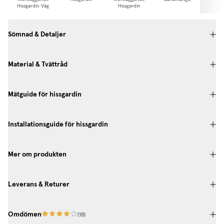
Hissgardin Våg
Hissgardin
Gardi
Sömnad & Detaljer
Material & Tvättråd
Mätguide för hissgardin
Installationsguide för hissgardin
Mer om produkten
Leverans & Returer
Omdömen
(
18
)