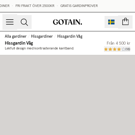
INER
•
FRI FRAKT ÖVER 2500KR
•
GRATIS GARDINPROVER
sidor
Alla gardiner
/
Hissgardiner
/
Hissgardin Våg
Hissgardin Våg
Från
4 500 kr
Lekfull design med kontrasterande kantband.
(
18
)