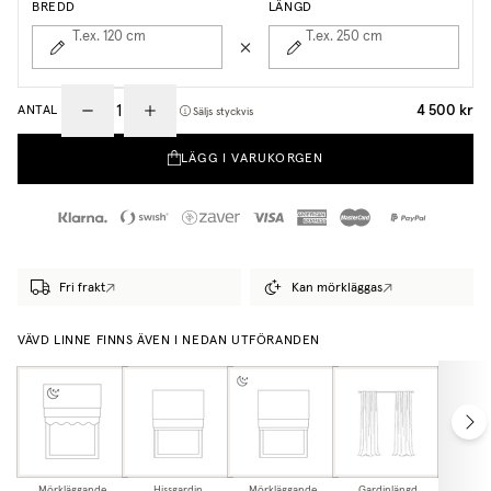
BREDD
LÄNGD
T.ex. 120
cm
T.ex. 250
cm
4 500 kr
ANTAL
Säljs styckvis
LÄGG I VARUKORGEN
Fri frakt
Kan mörkläggas
VÄVD LINNE FINNS ÄVEN I NEDAN UTFÖRANDEN
Mörkläggande
Hissgardin
Mörkläggande
Gardinlängd
Mörkl