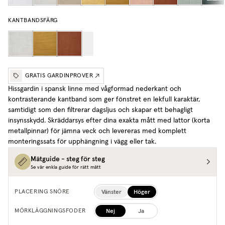
KANTBANDSFÄRG
GRATIS GARDINPROVER
Hissgardin i spansk linne med vågformad nederkant och
kontrasterande kantband som ger fönstret en lekfull karaktär,
samtidigt som den filtrerar dagsljus och skapar ett behagligt
insynsskydd. Skräddarsys efter dina exakta mått med lattor (korta
metallpinnar) för jämna veck och levereras med komplett
monteringssats för upphängning i vägg eller tak.
Mätguide - steg för steg
Se vår enkla guide för rätt mått
Vänster
Höger
PLACERING SNÖRE
Nej
Ja
MÖRKLÄGGNINGSFODER