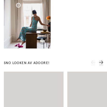
Hissgardin
Vävd
Linne
Vävd Linnegardin
SNO LOOKEN AV ADOORE!