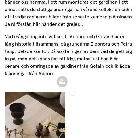
känner oss hemma. I ett rum monteras det gardiner, i ett
annat sätts de slutliga ändringarna i vårens kollektion och i
ett tredje redigeras bilder från senaste kampanjplåtningen.
Ja ni förstår, här händer det grejer…
Vad många nog inte vet är att Adoore och Gotain har en
lång historia tillsammans, då grundarna Eleonora och Petra
tidigt delade kontor. Då visste ingen av dem vad de gett sig
in på, men det känns fint att idag mötas just här, 5 år
senare och omringade av gardiner från Gotain och iklädda
klänningar från Adoore.
Kudde
Broderad
Klot
Hotellgardin
Mini