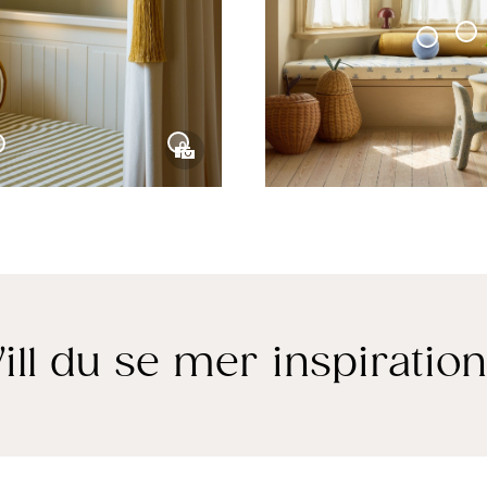
Cafégardin med Ringar Vävd Linne
Kudde Cylinder Vä
Kudde Klot Mini
ection
Sammetsgardin
e Collection
ill du se mer inspiratio