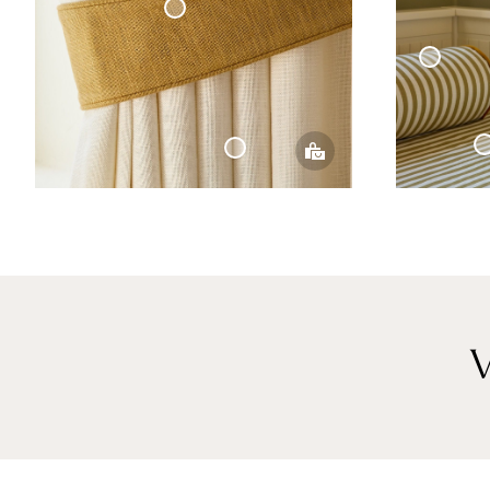
Gardinomtag Vävd Linne
Kudde Cylinder Cottage Coll
Överkast Cottag
Vävd Linnegardin
V