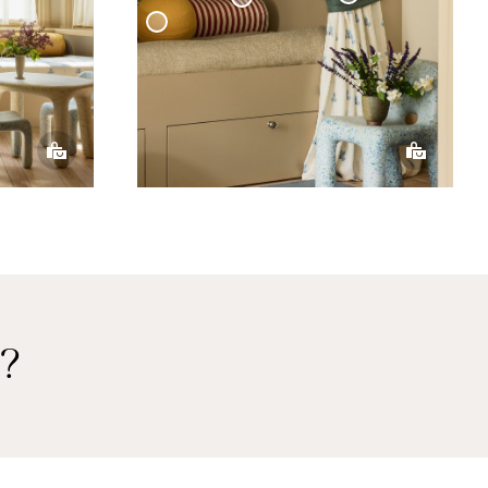
Gardinomtag Vävd Linne
Kudde Cylinder Cottage Collection
Kudde Klot
vd Linne
n?