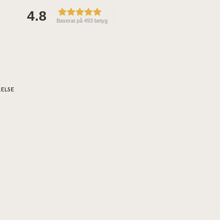
4.8
Baserat på 493 betyg
RELSE