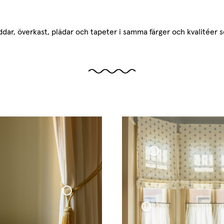
ddar, överkast, plädar och tapeter i samma färger och kvalitéer 
Hissgardin Vävd Linne Cottage Collection
Gardinomtag Tassel