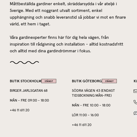
Måttbeställda gardiner enkelt, skräddarsydda i vår ateljé i
Sverige. Med ett noggrant utvalt sortiment, enkel
upphängning och snabb leveranstid så jobbar vi mot en finare
värld, ett hem i taget.
Våra gardinexperter finns här för dig hela vägen, från
inspiration till rådgivning och installation - alltid kostnadsfritt
och alltid med dina gardindrömmar i fokus.
BUTIK STOCKHOLM
BUTIK GÖTEBORG
K
STÄNGT
STÄNGT
BIRGER JARLSGATAN 68
SÖDRA VÄGEN 43 (ENDAST
TIDSBOKNING MÅN-FRE)
MÅN
-
FRE
09:00
-
18:00
MÅN
-
FRE
10:00
-
18:00
+46 11 611 20
LÖR
11:00
-
16:00
+46 11 611 20