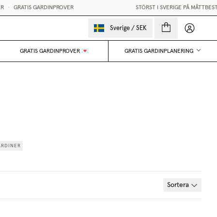
•
GRATIS GARDINPROVER
STÖRST I SVERIGE PÅ MÅTTBESTÄ
Mina sido
Sverige
/
SEK
GRATIS GARDINPROVER 💌
GRATIS GARDINPLANERING
ARDINER
Sortera