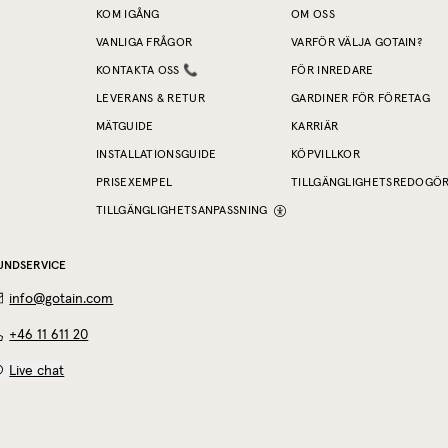
KOM IGÅNG
OM OSS
VANLIGA FRÅGOR
VARFÖR VÄLJA GOTAIN?
KONTAKTA OSS 📞
FÖR INREDARE
LEVERANS & RETUR
GARDINER FÖR FÖRETAG
MÄTGUIDE
KARRIÄR
INSTALLATIONSGUIDE
KÖPVILLKOR
PRISEXEMPEL
TILLGÄNGLIGHETSREDOGÖ
TILLGÄNGLIGHETSANPASSNING
UNDSERVICE
info@gotain.com
+46 11 611 20
Live chat