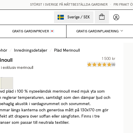
STÖRST I SVERIGE PÅ MÅTTBESTÄLLDA GARDINER
•
FRI FRAKT ÖVER 25
Mina sido
Sverige
/
SEK
GRATIS GARDINPROVER 💌
GRATIS GARDINPLANERING
ehör
/
Inredningsdetaljer
/
Pläd Merinoull
inoull
1 500 kr
(
6
)
i exklusiv merinoull
vd pläd i 100 % nyzeeländsk merinoull med mjuk yta som
ch reglerar temperaturen, samtidigt som den dämpar ljud och
behaglig akustik i vardagsrummet och sovrummet.
mmar längs kanterna och generösa mått på 130x170 cm gör
ekt att drapera över soffan eller sängfoten. Finns i tre
anser som passar till neutrala textilier.