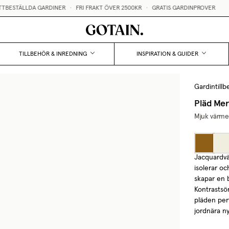
TÄLLDA GARDINER
•
FRI FRAKT ÖVER 2500KR
•
GRATIS GARDINPROVER
TILLBEHÖR & INREDNING
INSPIRATION & GUIDER
Gardintillb
Pläd Mer
Mjuk värme 
Jacquardvä
isolerar o
skapar en 
Kontrastsö
pläden perf
jordnära ny