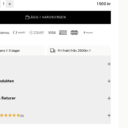
1 500 kr
LÄGG I VARUKORGEN
ans 1-3 dagar
Fri frakt från 2500kr
odukten
& Returer
(
6
)