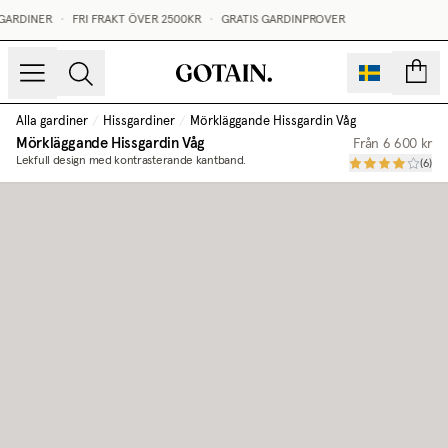
GARDINER
•
FRI FRAKT ÖVER 2500KR
•
GRATIS GARDINPROVER
sidor
Alla gardiner
/
Hissgardiner
/
Mörkläggande Hissgardin Våg
Mörkläggande Hissgardin Våg
Från
6 600 kr
Lekfull design med kontrasterande kantband.
(
6
)