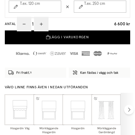
T.ex. 120
cm
T.ex. 250
cm
6 600 kr
ANTAL
LÄGG I VARUKORGEN
Fri frakt
Kan fästas i vägg och tak
VÄVD LINNE FINNS ÄVEN I NEDAN UTFÖRANDEN
Hissgardin Våg
Mörkläggande
Hissgardin
Mörkläggande
Gardi
Hissgardin
Gardinlängd