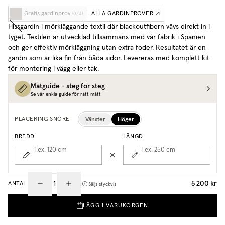
Gratis gardinprov
ALLA GARDINPROVER
(
0
/
4
)
Hissgardin i mörkläggande textil där blackoutfibern vävs direkt in i
tyget. Textilen är utvecklad tillsammans med vår fabrik i Spanien
och ger effektiv mörkläggning utan extra foder. Resultatet är en
gardin som är lika fin från båda sidor. Levereras med komplett kit
för montering i vägg eller tak.
Mätguide - steg för steg
Se vår enkla guide för rätt mått
Vänster
Höger
PLACERING SNÖRE
BREDD
LÄNGD
T.ex. 120
cm
T.ex. 250
cm
5 200 kr
ANTAL
Säljs styckvis
LÄGG I VARUKORGEN