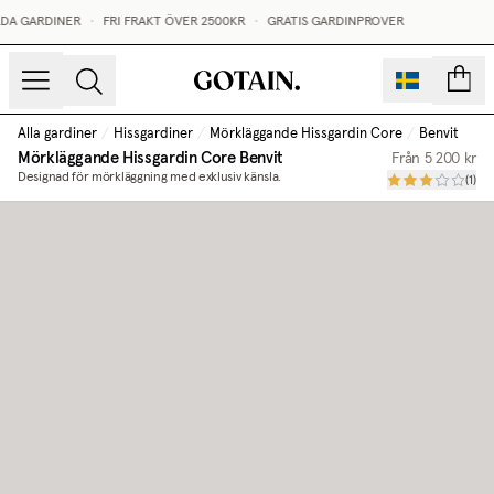
DA GARDINER
•
FRI FRAKT ÖVER 2500KR
•
GRATIS GARDINPROVER
sidor
Alla gardiner
/
Hissgardiner
/
Mörkläggande Hissgardin Core
/
Benvit
Mörkläggande Hissgardin Core
Benvit
Från
5 200 kr
Designad för mörkläggning med exklusiv känsla.
(
1
)