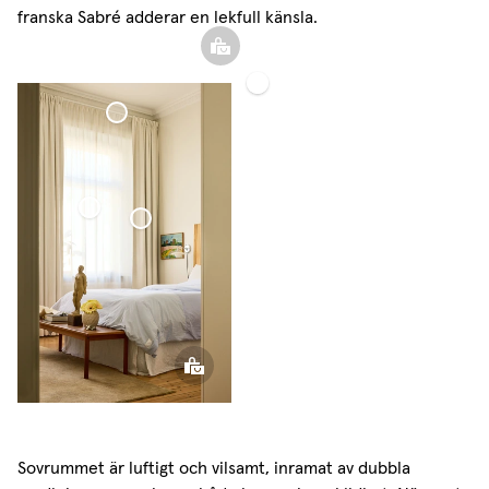
New products, collections and inspiration from
franska Sabré adderar en lekfull känsla.
Gotain
Mörkläggande
Tunn
Vävd
Måttbeställd
Linnegardin
Linnegardin
Dubbel
SUBSCRIBE
Gardinskena
Vägg
Mörkläggande
Tunn Linnegardin
Vävd
Linnegardin
Sovrummet är luftigt och vilsamt, inramat av dubbla