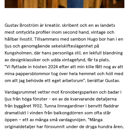
Gustav Broström är kreatör, skribent och en av landets
mest omtyckta profiler inom second hand, vintage och
hållbar livsstil. Tillsammans med sambon Hugo bor han i en
ljus och genomgående sekelskifteslägenhet på
Kungsholmen, där hans personliga stil, en lekfull blandning
av designklassiker och udda vintagefynd, får ta plats.
"Vi flyttade in hösten 2024 efter att min kille fått nog av att
mina pappersblommor tog över hela hemmet och höll med
om att jag behövde ett eget arbetsrum", berättar Gustav.
Vardagsrummet vetter mot Kronobergsparken och badar i
ljus från höga fönster - en av de kvarvarande detaljerna
från byggåret 1902. Tunna linnegardiner i benvitt fladdrar
dramatiskt i vinden från balkongdörren som ofta står
öppen – ett av många små vardagsnöjen. "Många
originaldetaljer har försvunnit under de dryga hundra åren,