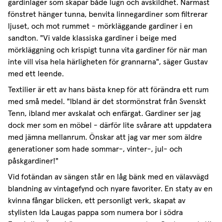
gardinlager som skapar både lugn och avskildhet. Närmast
fönstret hänger tunna, benvita linnegardiner som filtrerar
ljuset, och mot rummet - mörkläggande gardiner i en
sandton. "Vi valde klassiska gardiner i beige med
mörkläggning och krispigt tunna vita gardiner för när man
inte vill visa hela härligheten för grannarna", säger Gustav
med ett leende.
Textilier är ett av hans bästa knep för att förändra ett rum
med små medel. "Ibland är det stormönstrat från Svenskt
Tenn, ibland mer avskalat och enfärgat. Gardiner ser jag
dock mer som en möbel - därför lite svårare att uppdatera
med jämna mellanrum. Önskar att jag var mer som äldre
generationer som hade sommar-, vinter-, jul- och
påskgardiner!"
Vid fotändan av sängen står en låg bänk med en välavvägd
blandning av vintagefynd och nyare favoriter. En staty av en
kvinna fångar blicken, ett personligt verk, skapat av
stylisten Ida Laugas pappa som numera bor i södra