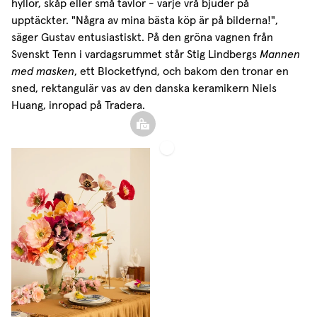
hyllor, skåp eller små tavlor - varje vrå bjuder på
upptäckter. "Några av mina bästa köp är på bilderna!",
säger Gustav entusiastiskt. På den gröna vagnen från
Svenskt Tenn i vardagsrummet står Stig Lindbergs
Mannen
med masken
, ett Blocketfynd, och bakom den tronar en
sned, rektangulär vas av den danska keramikern Niels
Huang, inropad på Tradera.
Servett
Vävd
Linne