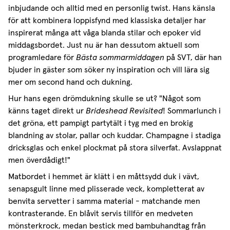
inbjudande och alltid med en personlig twist. Hans känsla
för att kombinera loppisfynd med klassiska detaljer har
inspirerat många att våga blanda stilar och epoker vid
middagsbordet. Just nu är han dessutom aktuell som
programledare för
Bästa sommarmiddagen
på SVT, där han
bjuder in gäster som söker ny inspiration och vill lära sig
mer om second hand och dukning.
Hur hans egen drömdukning skulle se ut? "Något som
känns taget direkt ur
Brideshead Revisited
! Sommarlunch i
det gröna, ett pampigt partytält i tyg med en brokig
blandning av stolar, pallar och kuddar. Champagne i stadiga
dricksglas och enkel plockmat på stora silverfat. Avslappnat
men överdådigt!"
Matbordet i hemmet är klätt i en måttsydd duk i vävt,
senapsgult linne med plisserade veck, kompletterat av
benvita servetter i samma material - matchande men
FROM US, FIRST
kontrasterande. En blåvit servis tillför en medveten
mönsterkrock, medan bestick med bambuhandtag från