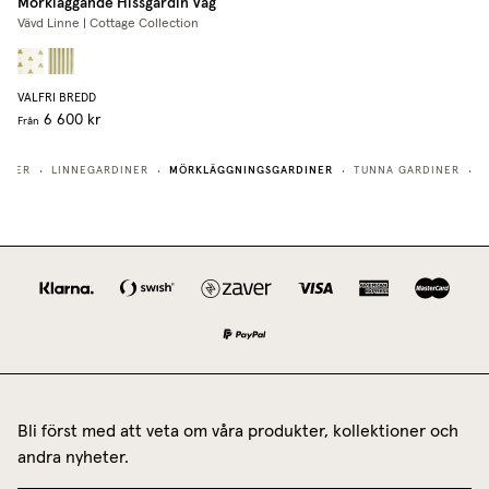
Mörkläggande Hissgardin Våg
Vävd Linne | Cottage Collection
VALFRI BREDD
6 600 kr
Från
MÖRKLÄGGNINGSGARDINER
DINER
LINNEGARDINER
TUNNA GARDINER
T
•
•
•
•
Bli först med att veta om våra produkter, kollektioner och
andra nyheter.