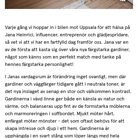
Varje gång vi hoppar in i bilen mot Uppsala för att hälsa på
Jana Heinrici, influencer, entreprenör och glädjespridare,
så vet vi att vi har en fartfylld dag framför oss. Jana var en
av de första att kasta sig över våra nya färgstarka gardiner,
något som känns som en perfekt match med tanke på
hennes färgstarka personlighet!
I Janas vardagsrum är förändring inget ovanligt, men där
gardiner och väggfärger tidigare gått i neutrala toner, är
det nya inslaget av senap en stor och välkommen kontrast.
Gardinerna i vävd linne ger både en känsla av natur och
värme, och balanseras upp fint av de formstarka möblerna
och marmoreringen i soffbordet. Mjukt möter hårt,
enfärgat möter mönster - det som oftast behövs för att
skapa intresse och djup i ett hem. Gardinerna är
upphängda i en svart stång som löper längs med hela