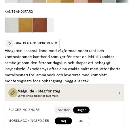
KANTBANDSFÄRG
GRATIS GARDINPROVER
Hissgardin i spansk linne med vågformad nederkant och
kontrasterande kantband som ger fönstret en lekfull karaktär,
samtidigt som den filtrerar dagsljus och skapar ett behagligt
insynsskydd. Skräddarsys efter dina exakta mått med lattor (korta
metallpinnar) för jämna veck och levereras med komplett
monteringssats för upphängning i vägg eller tak.
Mätguide - steg för steg
Se vår enkla guide för rätt mått
Vänster
Höger
PLACERING SNÖRE
Nej
Ja
MÖRKLÄGGNINGSFODER