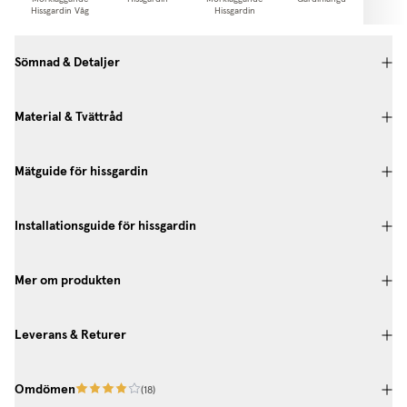
Hissgardin Våg
Hissgardin
Gardi
Sömnad & Detaljer
Material & Tvättråd
Mätguide för hissgardin
Installationsguide för hissgardin
Mer om produkten
Leverans & Returer
Omdömen
(
18
)