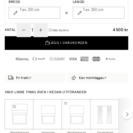
BREDD
LÄNGD
T.ex. 120
cm
T.ex. 250
cm
4 500 kr
ANTAL
Säljs styckvis
LÄGG I VARUKORGEN
Fri frakt
Kan mörkläggas
VÄVD LINNE FINNS ÄVEN I NEDAN UTFÖRANDEN
Mörkläggande
Hissgardin
Mörkläggande
Gardinlängd
Mörkl