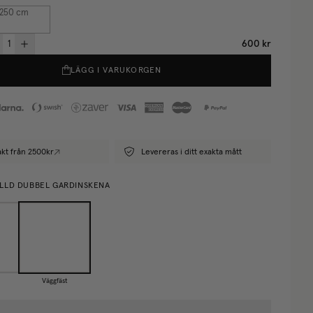
 250
cm
600 kr
LÄGG I VARUKORGEN
rakt från 2500kr
Levereras i ditt exakta mått
LLD DUBBEL GARDINSKENA
Väggfäst