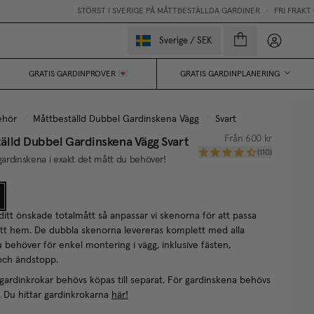
STÖRST I SVERIGE PÅ MÅTTBESTÄLLDA GARDINER
•
FRI FRAKT ÖV
Mina sido
Sverige
/
SEK
GRATIS GARDINPROVER 💌
GRATIS GARDINPLANERING
ehör
/
Måttbeställd Dubbel Gardinskena Vägg
/
Svart
älld Dubbel Gardinskena Vägg
Svart
Från
600 kr
(
110
)
 gardinskena i exakt det mått du behöver!
ditt önskade totalmått så anpassar vi skenorna för att passa
ditt hem. De dubbla skenorna levereras komplett med alla
u behöver för enkel montering i vägg, inklusive fästen,
 och ändstopp.
 gardinkrokar behövs köpas till separat. För gardinskena behövs
. Du hittar gardinkrokarna
här!