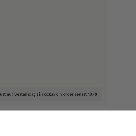
ust nu!
Beställ idag så skickas din order senast
10/8