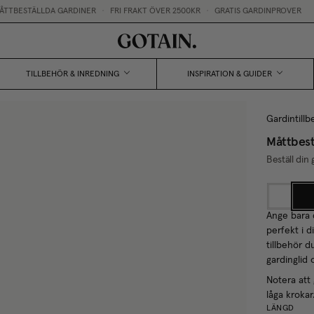
TTBESTÄLLDA GARDINER
•
FRI FRAKT ÖVER 2500KR
•
GRATIS GARDINPROVER
TILLBEHÖR & INREDNING
INSPIRATION & GUIDER
Gardintillb
Måttbest
Beställ din
Ange bara 
perfekt i 
tillbehör d
gardinglid
Notera att
låga krokar
LÄNGD