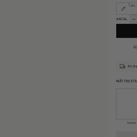
T.ex.
ANTAL
Fri f
MÅTTBESTÄ
Takfäst