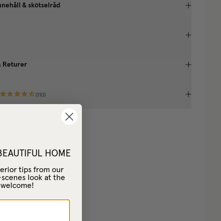
nnehåll & skötselråd
& Returer
(
110
)
 BEAUTIFUL HOME
erior tips from our
-scenes look at the
– welcome!