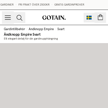
Ändknopp Empire | Gotain
 GARDINER
•
FRI FRAKT ÖVER 2500KR
•
GRATIS GARDINPROVER
sidor
Gardintillbehör
/
Ändknopp Empire
/
Svart
Ändknopp Empire
Svart
Ett elegant detalj för din gardinupphängning