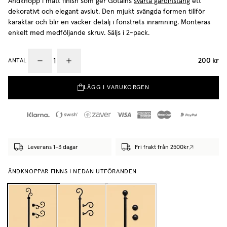
Ändknopp i matt finish som ger Gotains
svarta gardinstång
ett
dekorativt och elegant avslut. Den mjukt svängda formen tillför
karaktär och blir en vacker detalj i fönstrets inramning. Monteras
enkelt med medföljande skruv. Säljs i 2-pack.
200 kr
ANTAL
LÄGG I VARUKORGEN
Leverans 1-3 dagar
Fri frakt från 2500kr
ÄNDKNOPPAR FINNS I NEDAN UTFÖRANDEN