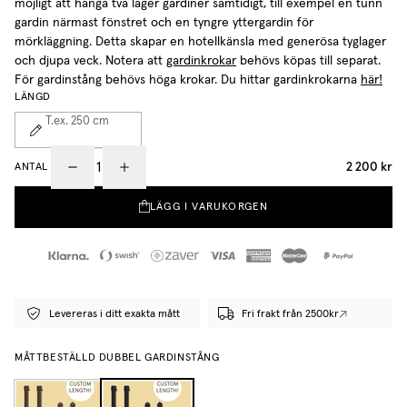
möjligt att hänga två lager gardiner samtidigt, till exempel en tunn
gardin närmast fönstret och en tyngre yttergardin för
mörkläggning. Detta skapar en hotellkänsla med generösa tyglager
och djupa veck.
Notera att
gardinkrokar
behövs köpas till separat.
För gardinstång behövs höga krokar. Du hittar gardinkrokarna
här!
LÄNGD
T.ex. 250
cm
2 200 kr
ANTAL
LÄGG I VARUKORGEN
Levereras i ditt exakta mått
Fri frakt från 2500kr
MÅTTBESTÄLLD DUBBEL GARDINSTÅNG