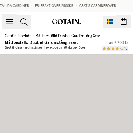
TÄLLDA GARDINER
•
FRI FRAKT ÖVER 2500KR
•
GRATIS GARDINPROVER
sidor
Gardintillbehör
/
Måttbeställd Dubbel Gardinstång Svart
Måttbeställd Dubbel Gardinstång Svart
Från
2 200 kr
Beställ dina gardinstänger i exakt det mått du behöver!
(
15
)