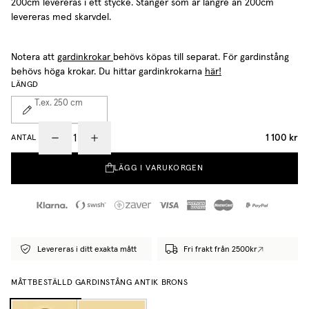
200cm levereras i ett stycke. Stänger som är längre än 200cm
levereras med skarvdel.
Notera att
gardinkrokar
behövs köpas till separat. För gardinstång
behövs höga krokar. Du hittar gardinkrokarna
här!
LÄNGD
T.ex. 250
cm
1 100 kr
ANTAL
LÄGG I VARUKORGEN
Levereras i ditt exakta mått
Fri frakt från 2500kr
MÅTTBESTÄLLD GARDINSTÅNG ANTIK BRONS