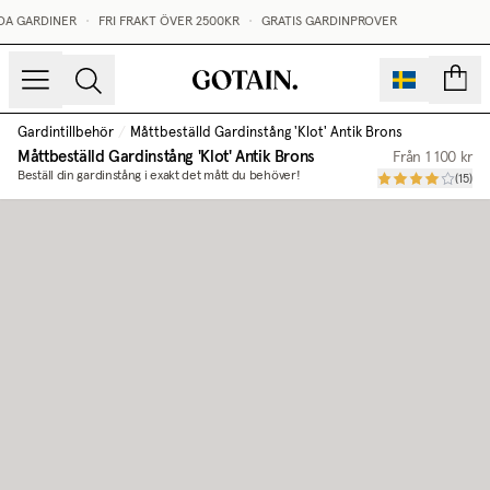
DA GARDINER
•
FRI FRAKT ÖVER 2500KR
•
GRATIS GARDINPROVER
sidor
Gardintillbehör
/
Måttbeställd Gardinstång 'Klot' Antik Brons
Måttbeställd Gardinstång 'Klot' Antik Brons
Från
1 100 kr
Beställ din gardinstång i exakt det mått du behöver!
(
15
)