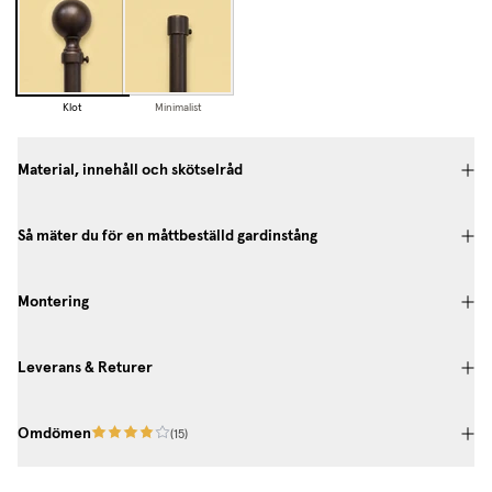
Klot
Minimalist
Material, innehåll och skötselråd
Så mäter du för en måttbeställd gardinstång
Montering
Leverans & Returer
Omdömen
(
15
)