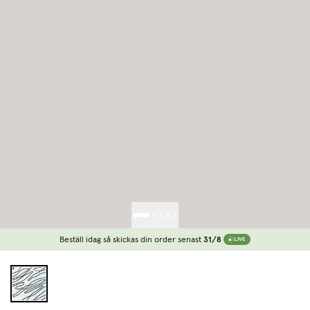
Beställ idag så skickas din order senast
31/8
LIVE