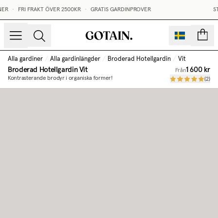
Måttbeställda Broderade Hotellgardiner | Gotain
ER
•
FRI FRAKT ÖVER 2500KR
•
GRATIS GARDINPROVER
ST
sidor
Alla gardiner
/
Alla gardinlängder
/
Broderad Hotellgardin
/
Vit
Broderad Hotellgardin
Vit
1 600 kr
Från
Kontrasterande brodyr i organiska former!
(
2
)