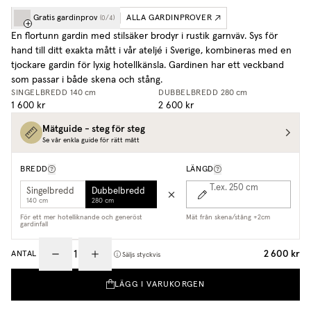
Gratis gardinprov
ALLA GARDINPROVER
(
0
/
4
)
En flortunn gardin med stilsäker brodyr i rustik garnväv. Sys för
hand till ditt exakta mått i vår ateljé i Sverige, kombineras med en
tjockare gardin för lyxig hotellkänsla. Gardinen har ett veckband
som passar i både skena och stång.
SINGELBREDD
140 cm
DUBBELBREDD
280 cm
1 600 kr
2 600 kr
Mätguide - steg för steg
Se vår enkla guide för rätt mått
BREDD
LÄNGD
T.ex. 250
cm
Singelbredd
Dubbelbredd
140 cm
280 cm
För ett mer hotelliknande och generöst
Mät från skena/stång +2cm
gardinfall
2 600 kr
ANTAL
Säljs styckvis
LÄGG I VARUKORGEN