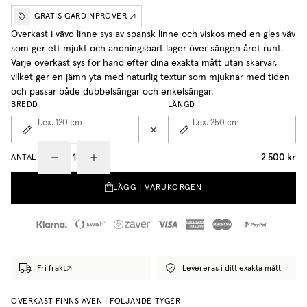
GRATIS GARDINPROVER
Överkast i vävd linne sys av spansk linne och viskos med en gles väv
som ger ett mjukt och andningsbart lager över sängen året runt.
Varje överkast sys för hand efter dina exakta mått utan skarvar,
vilket ger en jämn yta med naturlig textur som mjuknar med tiden
och passar både dubbelsängar och enkelsängar.
BREDD
LÄNGD
T.ex. 120
cm
T.ex. 250
cm
2 500 kr
ANTAL
LÄGG I VARUKORGEN
Fri frakt
Levereras i ditt exakta mått
ÖVERKAST FINNS ÄVEN I FÖLJANDE TYGER