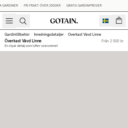
A GARDINER
•
FRI FRAKT ÖVER 2500KR
•
GRATIS GARDINPROVER
sidor
Gardintillbehör
/
Inredningsdetaljer
/
Överkast Vävd Linne
Överkast Vävd Linne
Från
2 500 kr
En mjuk detalj som lyfter sovrummet