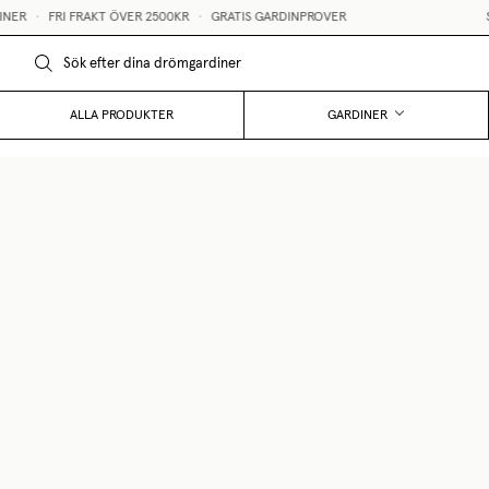
R
•
FRI FRAKT ÖVER 2500KR
•
GRATIS GARDINPROVER
STÖ
ALLA PRODUKTER
GARDINER