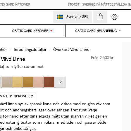
S GARDINPROVER
STÖRST I SVERIGE PÅ MÅTTBESTÄLLDA GAR
Mina sido
Sverige
/
SEK
GRATIS GARDINPROVER 💌
GRATIS GARDINPLANERING
ehör
/
Inredningsdetaljer
/
Överkast Vävd Linne
 Vävd Linne
Från
2 500 kr
talj som lyfter sovrummet
+
2
IS GARDINPROVER
vävd linne sys av spansk linne och viskos med en gles väv som
kt och andningsbart lager över sängen året runt. Varje
s för hand efter dina exakta mått utan skarvar, vilket ger en
ed naturlig textur som mjuknar med tiden och passar både
ar och enkelsängar.