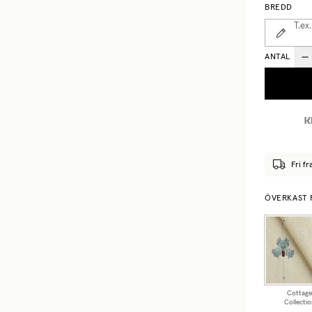
BREDD
T.ex.
ANTAL
Fri fr
ÖVERKAST 
Cottage
Collectio