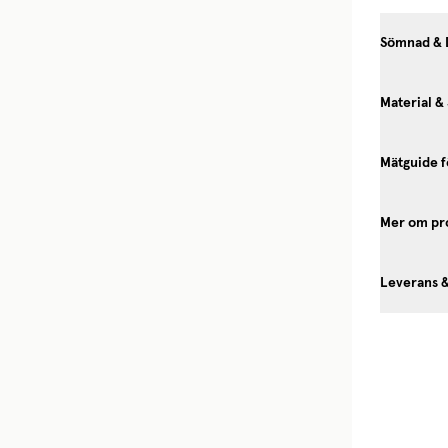
Sömnad & 
Material &
Mätguide f
Mer om pr
Leverans 