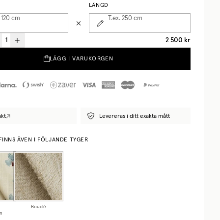
LÄNGD
 120
cm
T.ex. 250
cm
2 500 kr
LÄGG I VARUKORGEN
akt
Levereras i ditt exakta mått
FINNS ÄVEN I FÖLJANDE TYGER
Bouclé
n