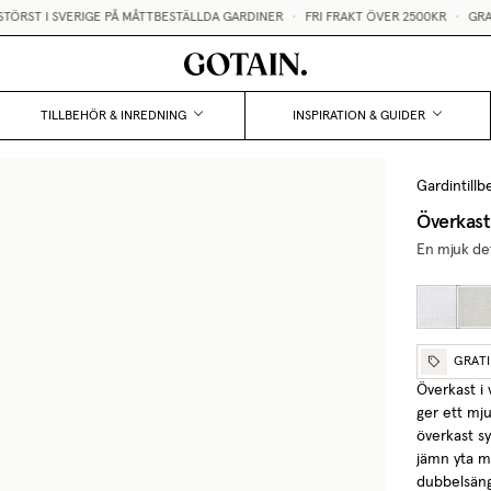
RST I SVERIGE PÅ MÅTTBESTÄLLDA GARDINER
•
FRI FRAKT ÖVER 2500KR
•
GRATI
TILLBEHÖR & INREDNING
INSPIRATION & GUIDER
Gardintillb
Överkast
En mjuk de
GRAT
Överkast i 
ger ett mju
överkast sy
jämn yta m
dubbelsäng