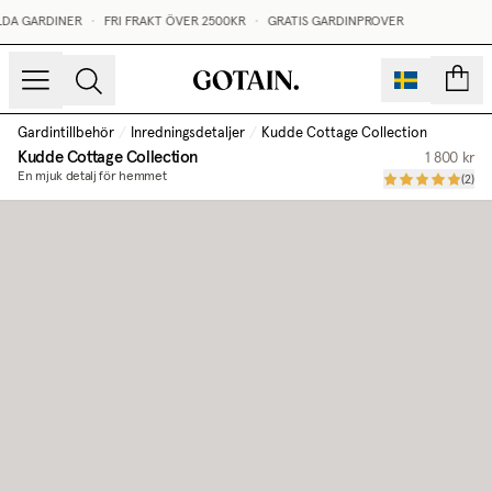
LDA GARDINER
•
FRI FRAKT ÖVER 2500KR
•
GRATIS GARDINPROVER
sidor
Gardintillbehör
/
Inredningsdetaljer
/
Kudde Cottage Collection
Kudde Cottage Collection
1 800 kr
En mjuk detalj för hemmet
(
2
)