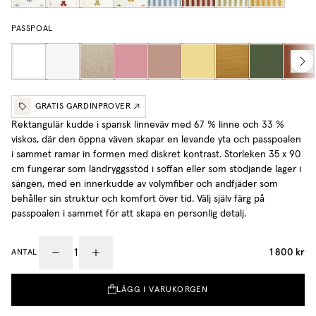
PASSPOAL
GRATIS GARDINPROVER
Rektangulär kudde i spansk linneväv med 67 % linne och 33 %
viskos, där den öppna väven skapar en levande yta och passpoalen
i sammet ramar in formen med diskret kontrast. Storleken 35 x 90
cm fungerar som ländryggsstöd i soffan eller som stödjande lager i
sängen, med en innerkudde av volymfiber och andfjäder som
behåller sin struktur och komfort över tid.
Välj själv färg på
passpoalen i sammet för att skapa en personlig detalj.
1 800 kr
ANTAL
LÄGG I VARUKORGEN