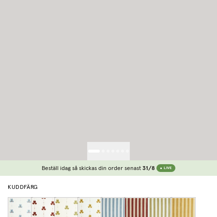
Beställ idag så skickas din order senast
31/8
LIVE
KUDDFÄRG