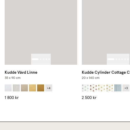
Kudde Vävd Linne
Kudde Cylinder Cottage C
35 x 90 cm
20 x 140 cm
+
4
+
3
1 800 kr
2 500 kr