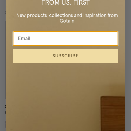
FROM US, FIRST
GARDINPROV BRODERAD HOTELLGARDIN
New products, collections and inspiration from
Gotain
GARDINPROV
SUBSCRIBE
Gardinprov Broderad
Hotellgardin