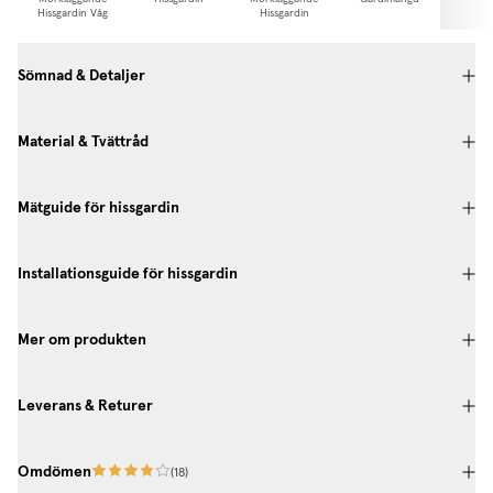
Hissgardin Våg
Hissgardin
Gardi
Sömnad & Detaljer
Material & Tvättråd
Mätguide för hissgardin
Installationsguide för hissgardin
Mer om produkten
Leverans & Returer
Omdömen
(
18
)