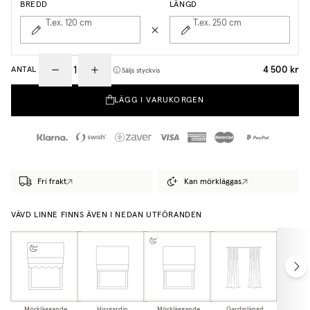
BREDD
LÄNGD
T.ex. 120
cm
T.ex. 250
cm
4 500 kr
ANTAL
Säljs styckvis
LÄGG I VARUKORGEN
Fri frakt
Kan mörkläggas
VÄVD LINNE FINNS ÄVEN I NEDAN UTFÖRANDEN
Mörkläggande
Hissgardin
Mörkläggande
Gardinlängd
Mörkl