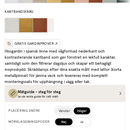
KANTBANDSFÄRG
GRATIS GARDINPROVER
Hissgardin i spansk linne med vågformad nederkant och
kontrasterande kantband som ger fönstret en lekfull karaktär,
samtidigt som den filtrerar dagsljus och skapar ett behagligt
insynsskydd. Skräddarsys efter dina exakta mått med lattor (korta
metallpinnar) för jämna veck och levereras med komplett
monteringssats för upphängning i vägg eller tak.
Mätguide - steg för steg
Se vår enkla guide för rätt mått
Vänster
Höger
PLACERING SNÖRE
Nej
Ja
MÖRKLÄGGNINGSFODER