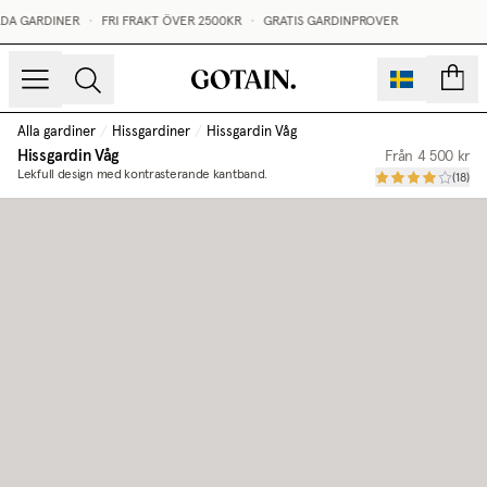
DA GARDINER
•
FRI FRAKT ÖVER 2500KR
•
GRATIS GARDINPROVER
sidor
Alla gardiner
/
Hissgardiner
/
Hissgardin Våg
Hissgardin Våg
Från
4 500 kr
Lekfull design med kontrasterande kantband.
(
18
)