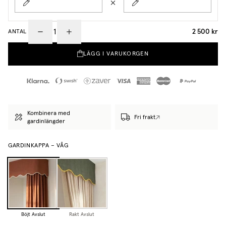
2 500 kr
ANTAL
LÄGG I VARUKORGEN
Kombinera med
Fri frakt
gardinlängder
GARDINKAPPA – VÅG
Böjt Avslut
Rakt Avslut