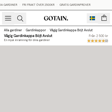
A GARDINER
•
FRI FRAKT ÖVER 2500KR
•
GRATIS GARDINPROVER
sidor
Alla gardiner
/
Gardinkappor
/
Vågig Gardinkappa Böjt Avslut
Vågig Gardinkappa Böjt Avslut
Från
2 500 kr
En mjuk inramning för dina gardiner
(
2
)