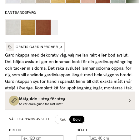
KANTBANDSFÄRG
GRATIS GARDINPROVER
Gardinkappa med dekorativ våg, välj mellan rakt eller böjt avslut.
Det böjda avslutet ger en inramad look för din gardinupphängning
och täcker in sidorna. Det raka avslutet lämnar sidorna öppna, för
dig som vill använda gardinkappan längst med hela väggens bredd.
Gardinkappan sys för hand i spanskt linne till ditt exakta mått i vår
ateljé i Sverige. Komplett kit för upphängning ingår, monteras i tak.
Mätguide - steg för steg
Se vår enkla guide för rätt mått
Rak
Böjd
VÄLJ KAPPANS AVSLUT
BREDD
HÖJD
T.ex. 120
cm
T.ex. 40
cm