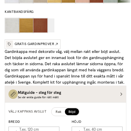
KANTBANDSFÄRG
GRATIS GARDINPROVER
Gardinkappa med dekorativ våg, välj mellan rakt eller böjt avslut.
Det böjda avslutet ger en inramad look för din gardinupphängning
och täcker in sidorna. Det raka avslutet lämnar sidorna öppna, för
dig som vill använda gardinkappan längst med hela väggens bredd.
Gardinkappan sys för hand i spanskt linne till ditt exakta mått i vår
ateljé i Sverige. Komplett kit för upphängning ingår, monteras i tak.
Mätguide - steg för steg
Se vår enkla guide för rätt mått
Rak
Böjd
VÄLJ KAPPANS AVSLUT
BREDD
HÖJD
T.ex. 120
cm
T.ex. 40
cm