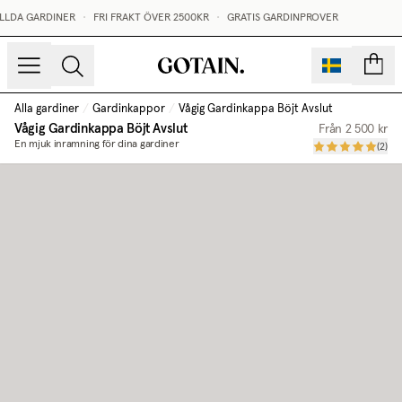
LLDA GARDINER
•
FRI FRAKT ÖVER 2500KR
•
GRATIS GARDINPROVER
sidor
Alla gardiner
/
Gardinkappor
/
Vågig Gardinkappa Böjt Avslut
Vågig Gardinkappa Böjt Avslut
Från
2 500 kr
En mjuk inramning för dina gardiner
(
2
)