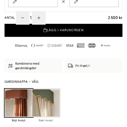
2 500 kr
ANTAL
LÄGG I VARUKORGEN
Kombinera med
Fri frakt
gardinlängder
GARDINKAPPA – VÅG
Böjt Avslut
Rakt Avslut