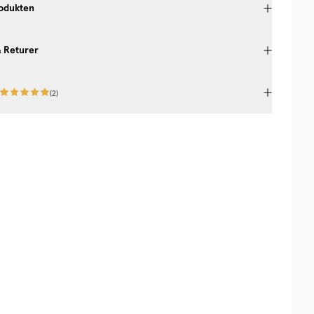
odukten
& Returer
(
2
)