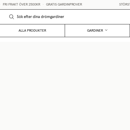
RI FRAKT ÖVER 2500KR
•
GRATIS GARDINPROVER
STÖRST I 
ALLA PRODUKTER
GARDINER