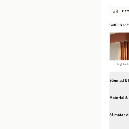
Fri fr
GARDINKAP
Böjt Avsl
Sömnad & 
Material &
Så mäter d