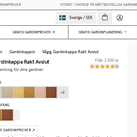
INPROVER
STÖRST I SVERIGE PÅ MÅTTBESTÄLLDA GARDINER
Mina sido
Sverige
/
SEK
GRATIS GARDINPROVER 💌
GRATIS GARDINPLANERING
er
/
Gardinkappor
/
Vågig Gardinkappa Rakt Avslut
rdinkappa Rakt Avslut
Från
2 500 kr
(
2
)
amning för dina gardiner
G
+
2
SFÄRG
IS GARDINPROVER