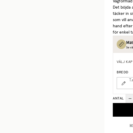
Vågformad g
Det böjda 
täcker in 
som vill a
hand efter
för enkel 
Mät
Se vå
VÄLJ KAP
BREDD
T.
ANTAL