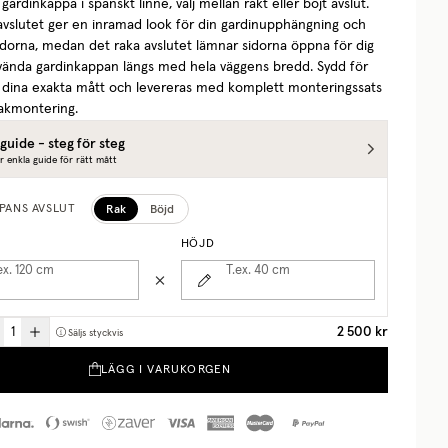
ardinkappa i spanskt linne, välj mellan rakt eller böjt avslut.
avslutet ger en inramad look för din gardinupphängning och
sidorna, medan det raka avslutet lämnar sidorna öppna för dig
nvända gardinkappan längs med hela väggens bredd. Sydd för
 dina exakta mått och levereras med komplett monteringssats
takmontering.
guide - steg för steg
r enkla guide för rätt mått
Rak
Böjd
PANS AVSLUT
HÖJD
ex. 120
cm
T.ex. 40
cm
2 500 kr
Säljs styckvis
LÄGG I VARUKORGEN