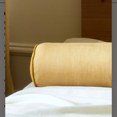
Måttbeställda gardiner enkelt, skräddarsydda i vår ateljé i Sverige.
Med ett noggrant utvalt sortiment, enkel upphängning och snabb
leveranstid så jobbar vi mot en finare värld, ett hem i taget.
Våra gardinexperter finns här för dig hela vägen, från inspiration till
rådgivning och installation - alltid kostnadsfritt och alltid med dina
gardindrömmar i fokus.
HJÄLP & SUPPORT
OM GOTAIN
KUNDTJÄNST & BUTIKER