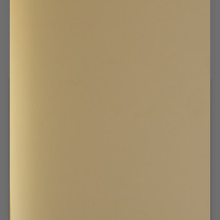
Kontakt
Lämna dina kontaktuppgifter så hör vi av oss inom
kort.
Namn
Företag
E-post
Telefon