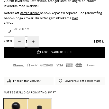
200cm levereras i ett stycke. Stänger som är längre än 200cm
levereras med skarvdel.
Notera att
gardinkrokar
behövs köpas till separat. För gardinstång
behövs höga krokar. Du hittar gardinkrokarna
här!
LÄNGD
T.ex. 250
cm
1 100 kr
ANTAL
LÄGG I VARUKORGEN
Fri frakt från 2500kr
Levereras i ditt exakta mått
MÅTTBESTÄLLD GARDINSTÅNG SVART