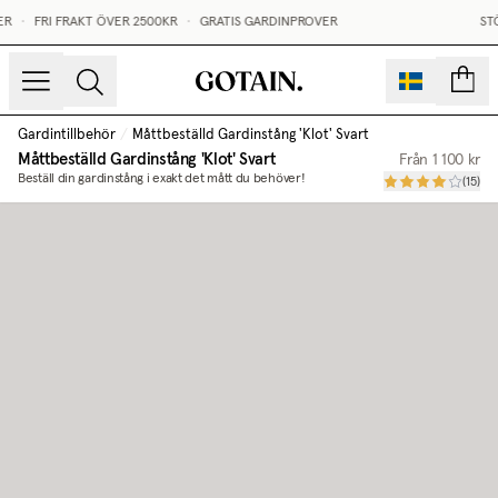
R
•
FRI FRAKT ÖVER 2500KR
•
GRATIS GARDINPROVER
STÖ
sidor
Gardintillbehör
/
Måttbeställd Gardinstång 'Klot' Svart
Måttbeställd Gardinstång 'Klot' Svart
Från
1 100 kr
Beställ din gardinstång i exakt det mått du behöver!
(
15
)