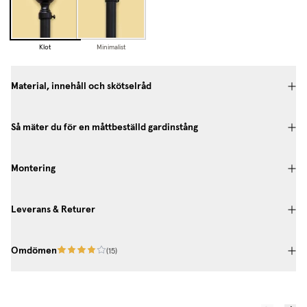
Klot
Minimalist
Material, innehåll och skötselråd
Så mäter du för en måttbeställd gardinstång
Montering
Leverans & Returer
Omdömen
(
15
)