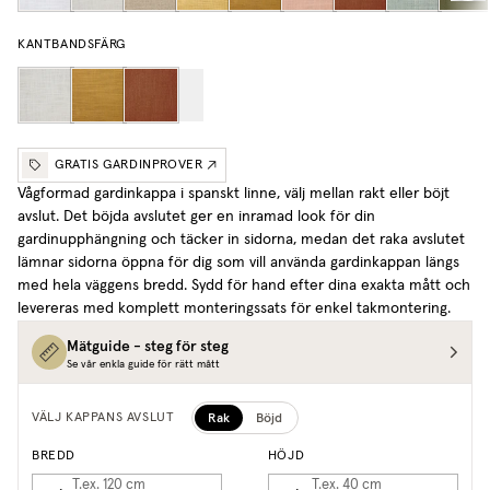
KANTBANDSFÄRG
GRATIS GARDINPROVER
Vågformad gardinkappa i spanskt linne, välj mellan rakt eller böjt
avslut. Det böjda avslutet ger en inramad look för din
gardinupphängning och täcker in sidorna, medan det raka avslutet
lämnar sidorna öppna för dig som vill använda gardinkappan längs
med hela väggens bredd. Sydd för hand efter dina exakta mått och
levereras med komplett monteringssats för enkel takmontering.
Mätguide - steg för steg
Se vår enkla guide för rätt mått
Rak
Böjd
VÄLJ KAPPANS AVSLUT
BREDD
HÖJD
T.ex. 120
cm
T.ex. 40
cm