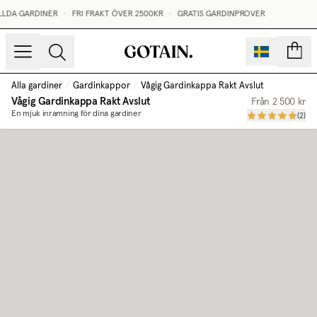
LDA GARDINER
•
FRI FRAKT ÖVER 2500KR
•
GRATIS GARDINPROVER
sidor
Alla gardiner
/
Gardinkappor
/
Vågig Gardinkappa Rakt Avslut
Vågig Gardinkappa Rakt Avslut
Från
2 500 kr
En mjuk inramning för dina gardiner
(
2
)