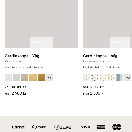
Gardinkappa – Våg
Gardinkappa – Våg
Vävd Linne
Cottage Collection
Böjt Avslut
/
Rakt Avslut
Böjt Avslut
/
Rakt Avslut
+
4
+
3
VALFRI BREDD
VALFRI BREDD
2 500 kr
2 500 kr
Från
Från