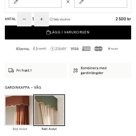
2 500 kr
ANTAL
Säljs styckvis
LÄGG I VARUKORGEN
Kombinera med
Fri frakt
gardinlängder
GARDINKAPPA – VÅG
Böjt Avslut
Rakt Avslut