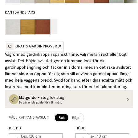
KANTBANDSFÄRG
GRATIS GARDINPROVER
Vågformad gardinkappa i spanskt linne, välj mellan rakt eller böjt
avslut. Det böjda avslutet ger en inramad look för din
gardinupphängning och täcker in sidorna, medan det raka avslutet
lämnar sidorna öppna för dig som vill använda gardinkappan längs
med hela väggens bredd. Sydd för hand efter dina exakta mått och
levereras med komplett monteringssats för enkel takmontering.
Mätguide - steg för steg
Se vår enkla guide för rätt mått
Rak
Böjd
VÄLJ KAPPANS AVSLUT
BREDD
HÖJD
T.ex. 120
cm
T.ex. 40
cm