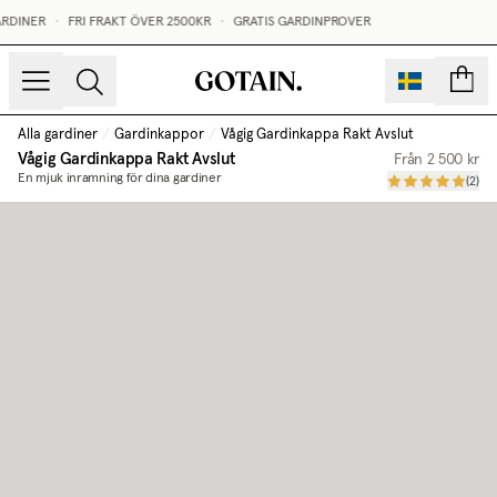
DINER
•
FRI FRAKT ÖVER 2500KR
•
GRATIS GARDINPROVER
sidor
Alla gardiner
/
Gardinkappor
/
Vågig Gardinkappa Rakt Avslut
Vågig Gardinkappa Rakt Avslut
Från
2 500 kr
En mjuk inramning för dina gardiner
(
2
)