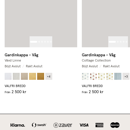
Gardinkappa – Våg
Gardinkappa – Våg
Vävd Linne
Cottage Collection
Böjt Avslut
/
Rakt Avslut
Böjt Avslut
/
Rakt Avslut
+
4
+
3
VALFRI BREDD
VALFRI BREDD
2 500 kr
2 500 kr
Från
Från