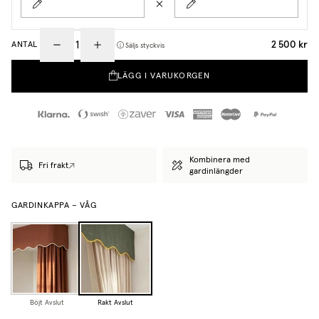
2 500 kr
ANTAL
Säljs styckvis
LÄGG I VARUKORGEN
Kombinera med
Fri frakt
gardinlängder
GARDINKAPPA – VÅG
Böjt Avslut
Rakt Avslut