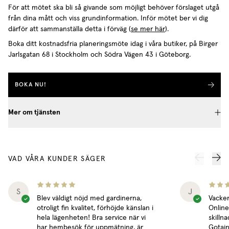
För att mötet ska bli så givande som möjligt behöver förslaget utgå
från dina mått och viss grundinformation. Inför mötet ber vi dig
därför att sammanställa detta i förväg (
se mer här
).
Boka ditt kostnadsfria planeringsmöte idag i våra butiker, på Birger
Jarlsgatan 68 i Stockholm och Södra Vägen 43 i Göteborg.
BOKA NU!
Mer om tjänsten
VAD VÅRA KUNDER SÄGER
S
J
Blev väldigt nöjd med gardinerna,
Vacker
otroligt fin kvalitet, förhöjde känslan i
Online
hela lägenheten! Bra service när vi
skillna
har hembesök för uppmätning, är
Gotain