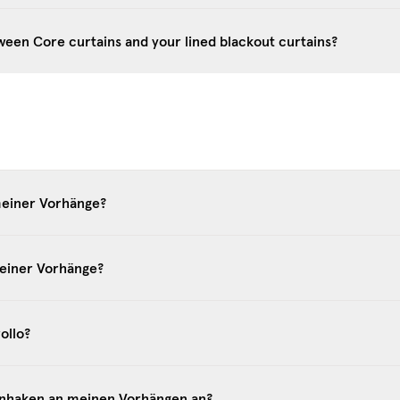
ween Core curtains and your lined blackout curtains?
meiner Vorhänge?
meiner Vorhänge?
ollo?
enhaken an meinen Vorhängen an?