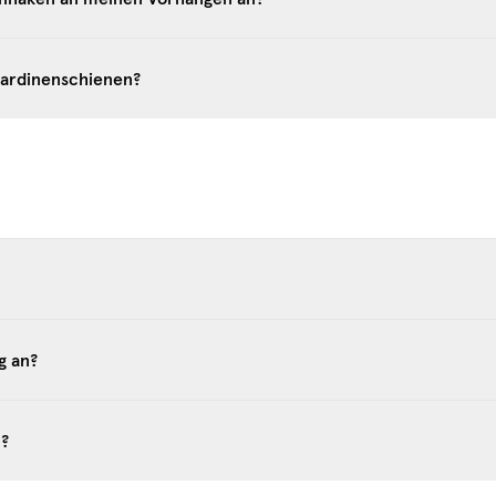
 Gardinenschienen?
Inspiration
g an?
Be the first to receive 
exclusive launches, tips,
n?