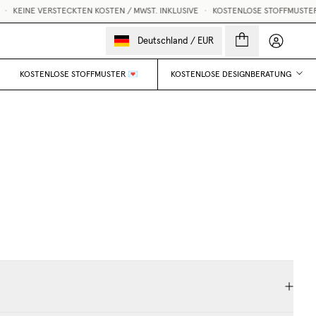
KEINE VERSTECKTEN KOSTEN / MWST. INKLUSIVE
•
KOSTENLOSE STOFFMUSTER 
Mein Kon
Deutschland
/
EUR
KOSTENLOSE STOFFMUSTER 💌
KOSTENLOSE DESIGNBERATUNG