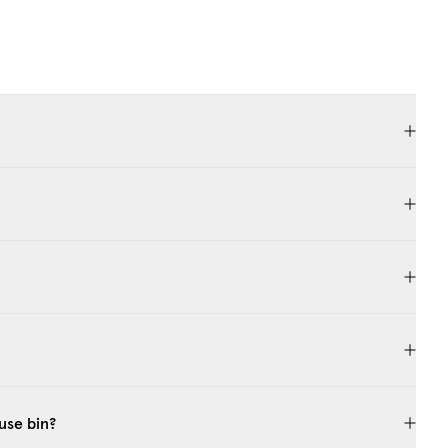
UP
use bin?