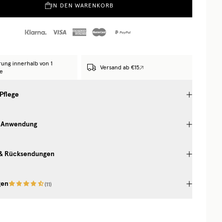
IN DEN WARENKORB
rung innerhalb von 1
Versand ab €15
e
 Pflege
 Anwendung
 & Rücksendungen
gen
(
11
)