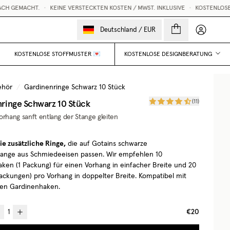
H GEMACHT.
•
KEINE VERSTECKTEN KOSTEN / MWST. INKLUSIVE
•
KOSTENLOSE S
Mein Kon
Deutschland
/
EUR
KOSTENLOSE STOFFMUSTER 💌
KOSTENLOSE DESIGNBERATUNG
ehör
/
Gardinenringe Schwarz 10 Stück
ringe Schwarz 10 Stück
(
11
)
orhang sanft entlang der Stange gleiten
ie zusätzliche Ringe,
die auf Gotains schwarze
ange aus Schmiedeeisen passen. Wir empfehlen 10
ken (1 Packung) für einen Vorhang in einfacher Breite und 20
ackungen) pro Vorhang in doppelter Breite. Kompatibel mit
en Gardinenhaken.
€20