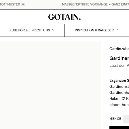
FFMUSTER 💌
MASSGEFERTIGTE VORHÄNGE – GANZ EINFAC
ZUBEHÖR & EINRICHTUNG
INSPIRATION & RATGEBER
Gardinzub
Gardinen
Lässt den V
Ergänzen S
Gardinenst
Gardinenha
Haken (2 P
einem hoh
MENGE