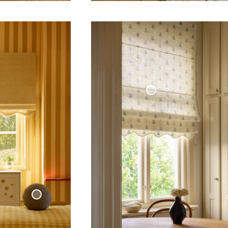
din
Hissgardin Våg Cottage Collection
Kudde
Klot