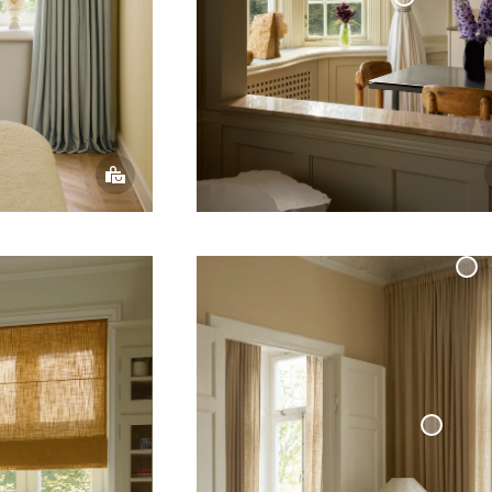
Gardinomtag
Kedja
Måttbeställd
Gardinskena
inne
Bouclégardin