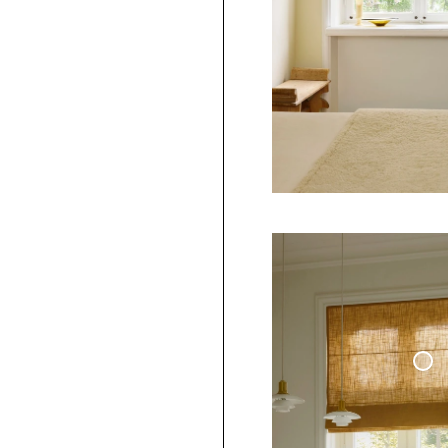
Hissgardin Vävd L