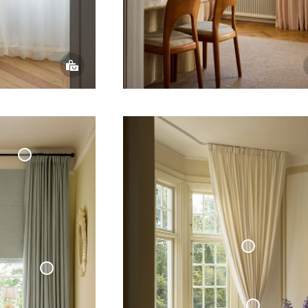
Måttbeställd
Gardinstång
'Klot' Svart
ävd
Vävd Linnegardin
Mörkläggande
Vävd
Linnegardin