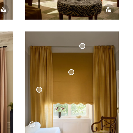
Måttbeställd
Gardinskena
Mörkläggande Hissgardin
Våg
- Senap
Vävd Linnegardin Cottage Collection