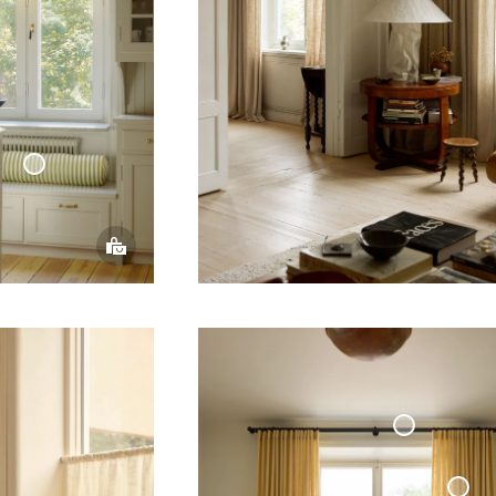
udde
linder
ottage
llection
Måttbeställd
Dubbel
Gardinstång Svart