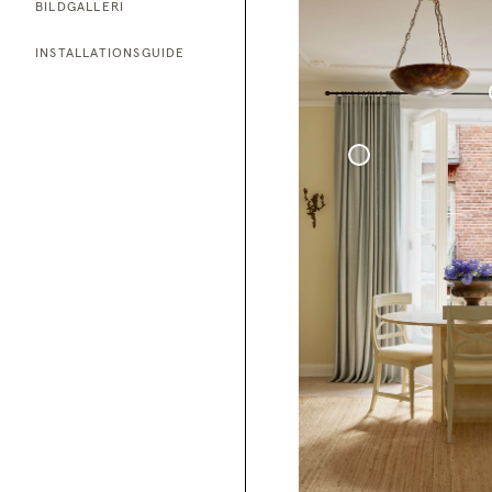
BILDGALLERI
INSTALLATIONSGUIDE
Måttbestäl
Gardinstån
Svart
Vävd Linnegardin