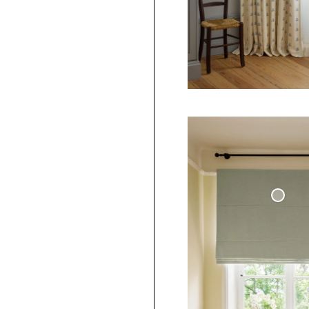
Mörkläggande Hissgardin V
Linne