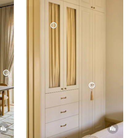
Cafégardin Dörr Vävd Linne
- Havregul
dinomtag
Tassel Dekor