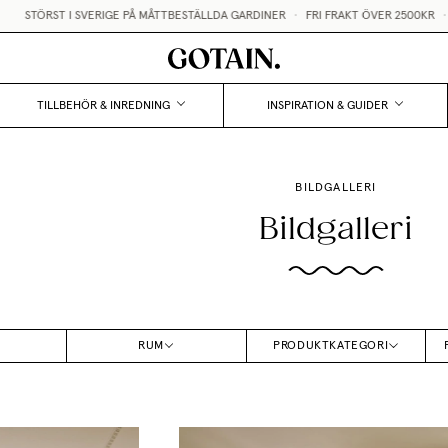
ST I SVERIGE PÅ MÅTTBESTÄLLDA GARDINER
•
FRI FRAKT ÖVER 2500KR
•
GRATIS
TILLBEHÖR & INREDNING
INSPIRATION & GUIDER
BILDGALLERI
Bildgalleri
RUM
PRODUKTKATEGORI