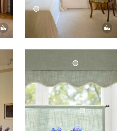
Kudde Cylinder Vävd Linne
- Benvit
Överkast Vävd Linne
- Benvit
Mörkläggande
Hissgardin Vävd Linne
Cafégardin
Minimalist Vävd
Linne