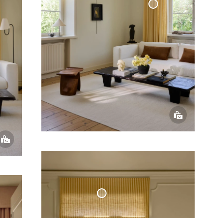
Vävd
Linnegardin
Hissgardin Våg Cottage
Collection