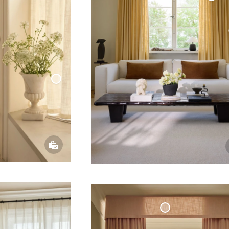
Vävd
-
Linnegardin
Cafégardin
Veckad
Vävd
Linne
-
Benvit
stång
Gardinkappa Vävd Linne