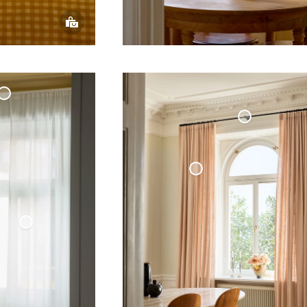
ld Dubbel
na Vägg
Måttbeställd
Gardinstång Svart
Vävd Linnegardin
- Ljusrosa
Tunn
Linnegardin