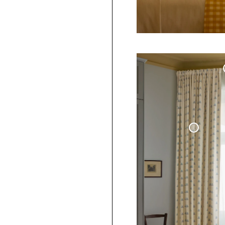
Överkast Vävd Linne
- Benvit
Måttbestäl
Gardinske
Mörkläggande Vävd Linnegardin
Cottage Collection