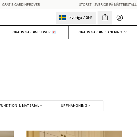
 GARDINPROVER
STÖRST I SVERIGE PÅ MÅTTBESTÄLLDA GARD
Mina sido
Sverige
/
SEK
GRATIS GARDINPROVER 💌
GRATIS GARDINPLANERING
FUNKTION & MATERIAL
UPPHÄNGNING