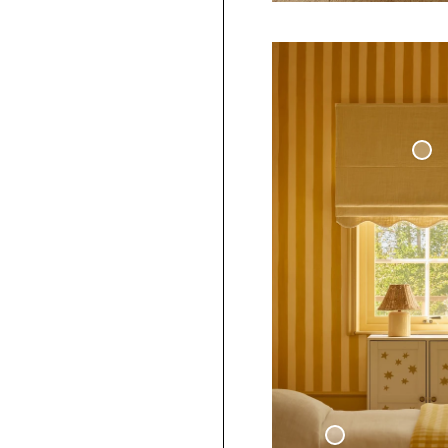
Mörkläggande Hissgar
Våg
- Havregul