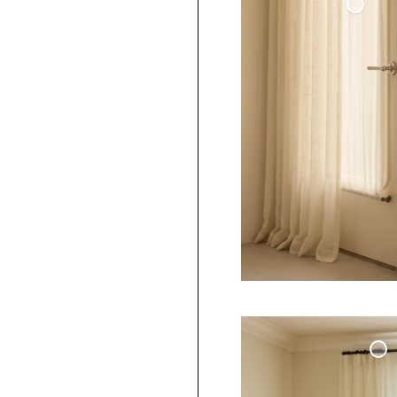
Cafégardin Dörr Vävd Linne
Benvit
Måttbeställd Gardin
Svart