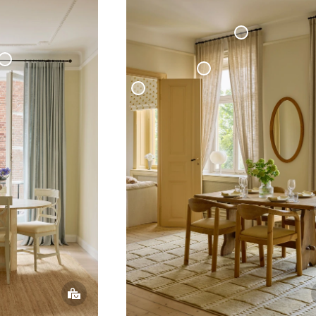
Måttbeställd
Gardinstång Svart
ld
g 'Klot'
Vävd Linnegardin
Mörkläggande Hissgardin Vävd Linne Cottage Collection
Gar