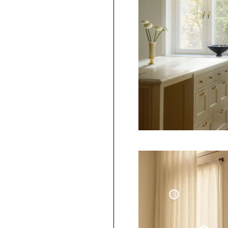
K
Cy
C
Co
Vävd Linnegardin
- Benvit