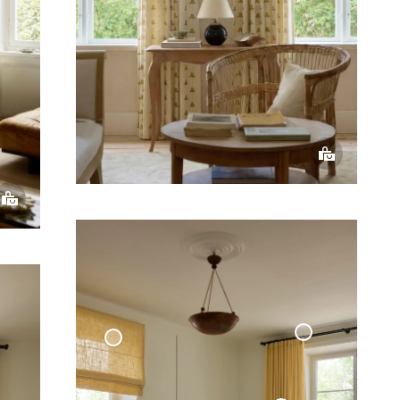
Måttbeställd
Gardinstång
Hissgardin Vävd Linne
'Klot' Svart