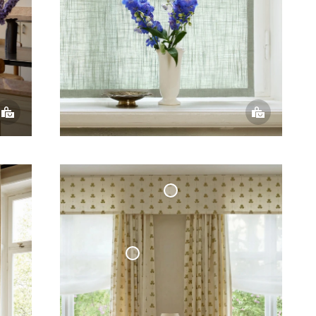
Gardinkappa Cottage
Collection Rakt Avslut
-
Sweet Pea Olivgrön
Vävd Linnegardin Cottage Collection
- Sweet Pea Olivgrön